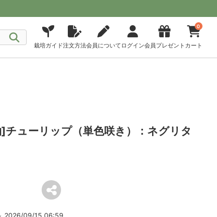
0
栽培ガイド
注文方法
会員について
ログイン
会員プレゼント
カート
予約]チューリップ（単色咲き）：ネグリタ
2026/09/15 06:59