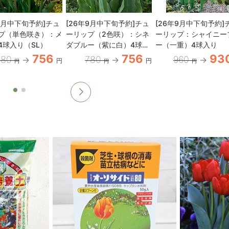
年9月中下旬予約]チュ
[26年9月中下旬予約]チュ
[26年9月中下旬予約]
プ（単色咲き）：メ
ーリップ（2色咲）：シネ
ーリップ：シャイニー
4球入り（SL）
ダブルー（紫に白）4球入
ー（一重）4球入り
り（T）
756
756
93
780
780
960
円
円
円
円
円