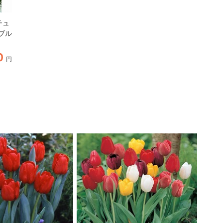
チュ
[26年9月中下旬予約]チュ
ブル
ーリップ（2色咲）：フレ
ーミングフラッグ4球入り
（T）
0
756
780
円
円
円