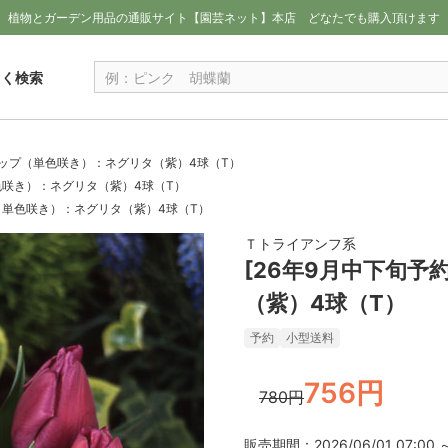
植物とガーデン用品の通販サイト【園芸ネット】本店
どなたでも購入頂けます
しく検索
リップ（単色咲き）：ネグリタ（紫）4球（T）
色咲き）：ネグリタ（紫）4球（T）
プ（単色咲き）：ネグリタ（紫）4球（T）
Ｔトライアンフ系
[26年9月中下旬
（紫）4球（T）
予約
小型送料
756円
780円
販売期間：2026/06/01 07:00 ～ 