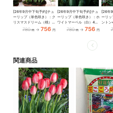
[26年9月中下旬予約]チュ
[26年9月中下旬予約]チュ
[26
ーリップ（単色咲き）：ク
ーリップ（単色咲き）：ホ
ーリッ
リスマスドリーム（桃）4
ワイトマーベル（白）4球
ントン
球入り（SE）（早咲き）
入り（T）
756
756
780
780
円
円
円
円
関連商品