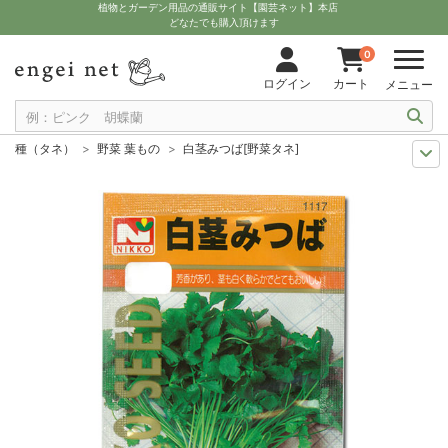
植物とガーデン用品の通販サイト【園芸ネット】本店
どなたでも購入頂けます
0
ログイン
カート
メニュー
種（タネ）
野菜 葉もの
白茎みつば[野菜タネ]
まき時から探そう
野菜・ハーブの種 周年
白茎みつば[野菜タネ]