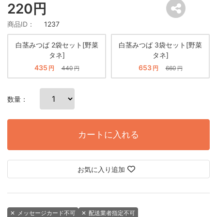
220円
商品ID：
1237
白茎みつば 2袋セット[野菜
白茎みつば 3袋セット[野菜
タネ]
タネ]
435
653
円
440
円
660
円
円
数量：
カートに入れる
お気に入り追加
✕
メッセージカード不可
✕
配送業者指定不可