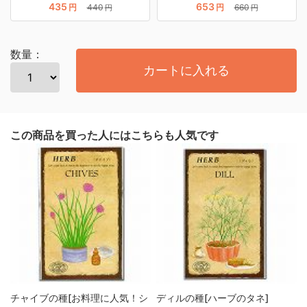
435
653
円
440
円
660
円
円
数量：
カートに入れる
この商品を買った人にはこちらも人気です
チャイブの種[お料理に人気！シ
ディルの種[ハーブのタネ]