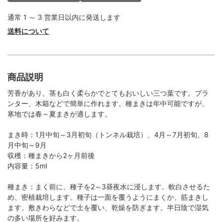
通常 1 ～ 3 営業日以内に発送します
送料について
商品説明
芳香があり、茎も白く柔らかでとてもおいしい三つ葉です。プラ
ンター、木箱などで簡単に作れます。種まきは年中可能ですが、
寒地では春～夏まきが適します。
まき時：1月中旬～3月初旬（トンネル栽培）、4月～7月初旬、8
月中旬～9月
収穫：種まきから2ヶ月前後
内容量：5ml
種まき：まく前に、種子を2～3昼夜水に浸します。軟白させるた
め、密植栽培します。種子は一面を覆うようにまくか、筋まきし
ます。敷きわらなどで土を覆い、乾燥を防ぎます。半日陰で湿気
の多い場所を好みます。