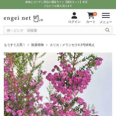
植物とガーデン用品の通販サイト【園芸ネット】本店
どなたでも購入頂けます
0
ログイン
カート
メニュー
もうすぐ入荷！
観葉植物
エリカ：メランセラ4.5号鉢植え