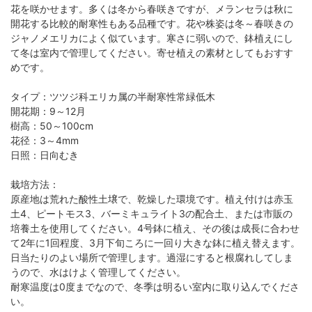
花を咲かせます。多くは冬から春咲きですが、メランセラは秋に
開花する比較的耐寒性もある品種です。花や株姿は冬～春咲きの
ジャノメエリカによく似ています。寒さに弱いので、鉢植えにし
て冬は室内で管理してください。寄せ植えの素材としてもおすす
めです。
タイプ：ツツジ科エリカ属の半耐寒性常緑低木
開花期：9～12月
樹高：50～100cm
花径：3～4mm
日照：日向むき
栽培方法：
原産地は荒れた酸性土壌で、乾燥した環境です。植え付けは赤玉
土4、ピートモス3、バーミキュライト3の配合土、または市販の
培養土を使用してください。4号鉢に植え、その後は成長に合わせ
て2年に1回程度、3月下旬ころに一回り大きな鉢に植え替えます。
日当たりのよい場所で管理します。過湿にすると根腐れしてしま
うので、水はけよく管理してください。
耐寒温度は0度までなので、冬季は明るい室内に取り込んでくださ
い。