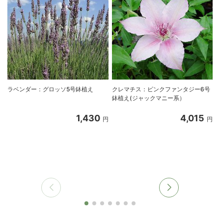
ラベンダー：グロッソ5号鉢植え
クレマチス：ピンクファンタジー6号
鉢植え(ジャックマニー系）
1,430
4,015
円
円