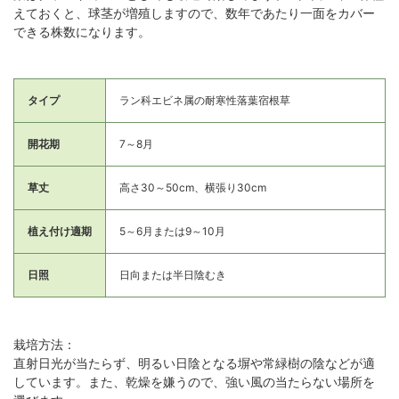
えておくと、球茎が増殖しますので、数年であたり一面をカバー
できる株数になります。
タイプ
ラン科エビネ属の耐寒性落葉宿根草
開花期
7～8月
草丈
高さ30～50cm、横張り30cm
植え付け適期
5～6月または9～10月
日照
日向または半日陰むき
栽培方法：
直射日光が当たらず、明るい日陰となる塀や常緑樹の陰などが適
しています。また、乾燥を嫌うので、強い風の当たらない場所を