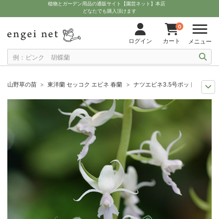
植物とガーデン用品の通販サイト【園芸ネット】本店
どなたでも購入頂けます
0
ログイン
カート
メニュー
山野草の苗
東洋蘭 セッコク エビネ 春蘭
ナツエビネ3.5号ポット 2株セッ
おすすめ植物
ラン科植物
ナツエビネ3.5号ポット 2株セット