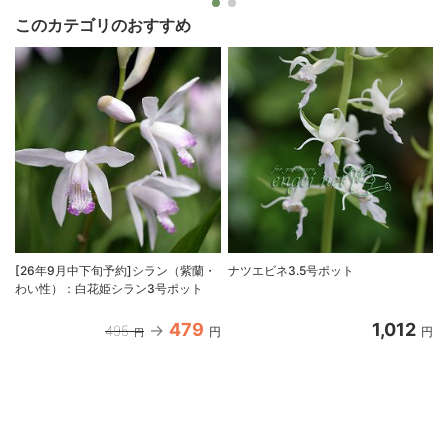
このカテゴリのおすすめ
[26年9月中下旬予約]シラン（紫蘭・
ナツエビネ3.5号ポット
わい性）：白花姫シラン3号ポット
479
1,012
495
円
円
円