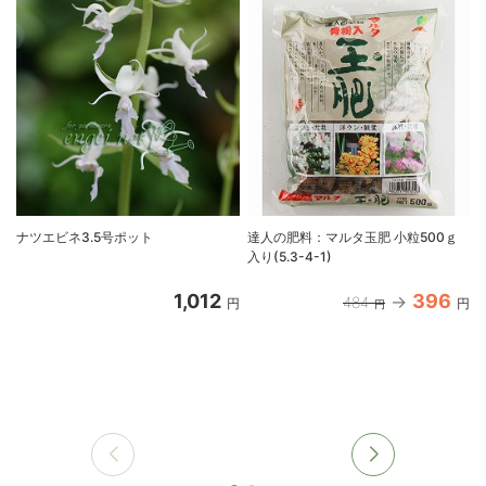
ナツエビネ3.5号ポット
達人の肥料：マルタ玉肥 小粒500ｇ
入り(5.3-4-1)
1,012
396
484
円
円
円