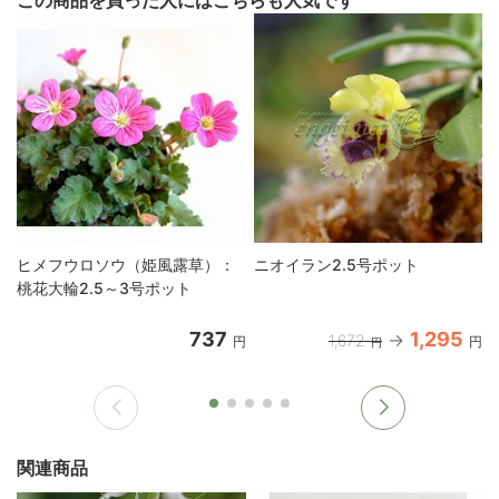
ヒメフウロソウ（姫風露草）：
ニオイラン2.5号ポット
桃花大輪2.5～3号ポット
737
1,295
1,672
円
円
円
関連商品