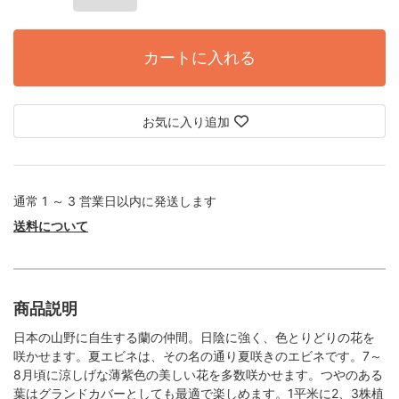
カートに入れる
お気に入り追加
通常 1 ～ 3 営業日以内に発送します
送料について
商品説明
日本の山野に自生する蘭の仲間。日陰に強く、色とりどりの花を
咲かせます。夏エビネは、その名の通り夏咲きのエビネです。7～
8月頃に涼しげな薄紫色の美しい花を多数咲かせます。つやのある
葉はグランドカバーとしても最適で楽しめます。1平米に2、3株植