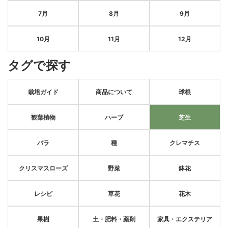
7月
8月
9月
10月
11月
12月
タグで探す
栽培ガイド
商品について
球根
観葉植物
ハーブ
芝生
バラ
種
クレマチス
クリスマスローズ
野菜
鉢花
レシピ
草花
花木
果樹
土・肥料・薬剤
家具・エクステリア