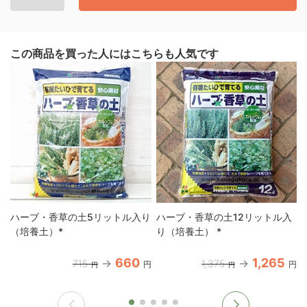
この商品を買った人にはこちらも人気です
ハーブ・香草の土5リットル入り
ハーブ・香草の土12リットル入
（培養土）*
り（培養土） *
660
1,265
715
1,375
円
円
円
円