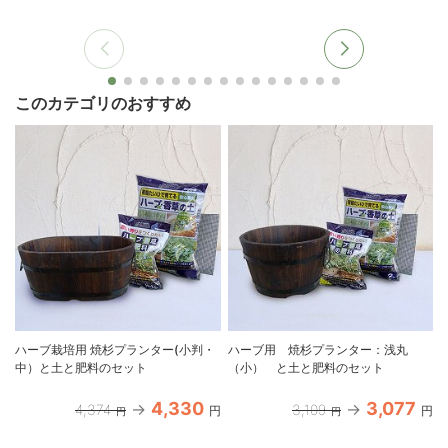
このカテゴリのおすすめ
ハーブ栽培用 焼杉プランター(小判・
ハーブ用 焼杉プランター：浅丸
中）と土と肥料のセット
（小） と土と肥料のセット
4,330
3,077
4,374
3,109
円
円
円
円