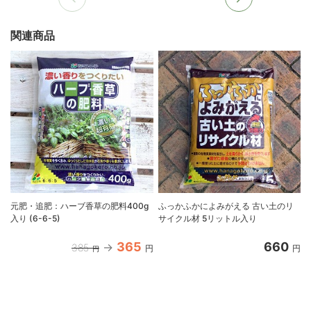
関連商品
元肥・追肥：ハーブ香草の肥料400g
ふっかふかによみがえる 古い土のリ
入り (6-6-5)
サイクル材 5リットル入り
365
660
385
円
円
円