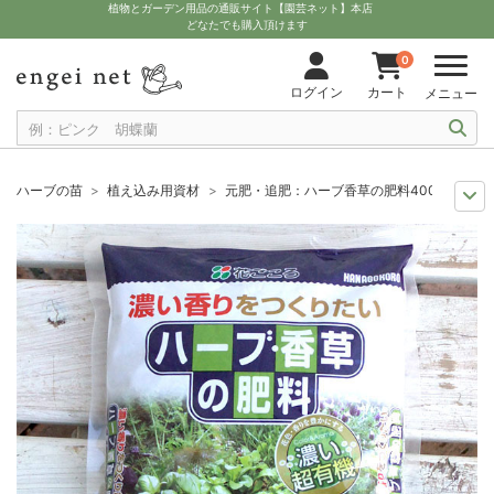
植物とガーデン用品の通販サイト【園芸ネット】本店
どなたでも購入頂けます
0
ログイン
カート
メニュー
ハーブの苗
植え込み用資材
元肥・追肥：ハーブ香草の肥料400g入り (6-6-
11月中下旬予約
グッズ・資材
元肥・追肥：ハーブ香草の肥料400g入り (6-6
12月上中旬予約
グッズ・資材
元肥・追肥：ハーブ香草の肥料400g入り (6-6
10月中下旬予約
グッズ・資材
元肥・追肥：ハーブ香草の肥料400g入り (6-6