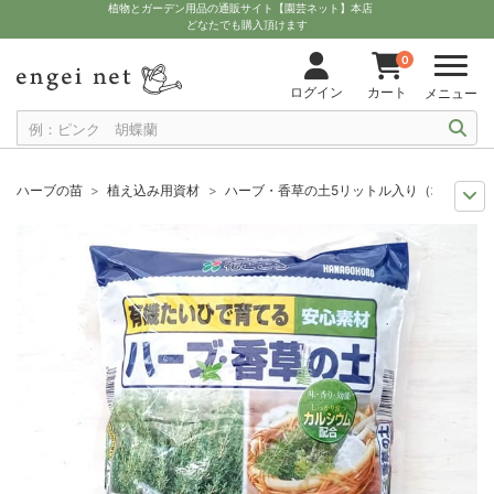
植物とガーデン用品の通販サイト【園芸ネット】本店
どなたでも購入頂けます
0
ログイン
カート
メニュー
ハーブの苗
植え込み用資材
ハーブ・香草の土5リットル入り（培養土）*
11月中下旬予約
グッズ・資材
ハーブ・香草の土5リットル入り（培養土）
12月上中旬予約
グッズ・資材
ハーブ・香草の土5リットル入り（培養土）
10月中下旬予約
グッズ・資材
ハーブ・香草の土5リットル入り（培養土）