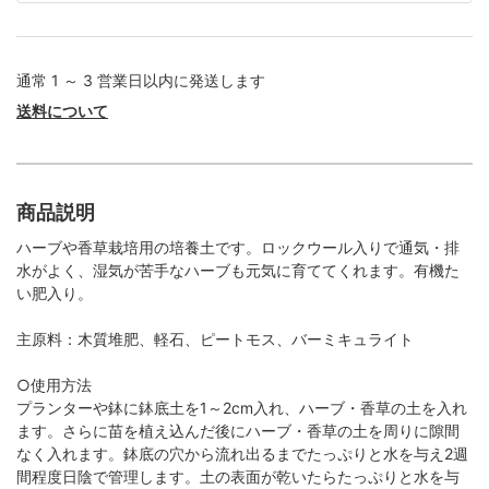
通常 1 ～ 3 営業日以内に発送します
送料について
商品説明
ハーブや香草栽培用の培養土です。ロックウール入りで通気・排
水がよく、湿気が苦手なハーブも元気に育ててくれます。有機た
い肥入り。
主原料：木質堆肥、軽石、ピートモス、バーミキュライト
○使用方法
プランターや鉢に鉢底土を1～2cm入れ、ハーブ・香草の土を入れ
ます。さらに苗を植え込んだ後にハーブ・香草の土を周りに隙間
なく入れます。鉢底の穴から流れ出るまでたっぷりと水を与え2週
間程度日陰で管理します。土の表面が乾いたらたっぷりと水を与