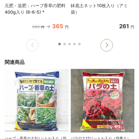
元肥・追肥：ハーブ香草の肥料
鉢底土ネット10枚入り（アミ
400g入り (6-6-5) *
袋）
365
261
385
円
円
円
関連商品
ハーブ・香草の土5リットル入り（培
バラの土12リットル入り（培養土）