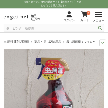
植物とガーデン用品の通販サイト【園芸ネット】本店
どなたでも購入頂けます
0
ログイン
カート
メニュー
土 肥料 薬剤 忌避剤
薬品・ 害虫駆除用品
殺虫殺菌剤：マイローズベニカX
11月中下旬予約
グッズ・資材
殺虫殺菌剤：マイローズベニカXファインスプ
12月上中旬予約
グッズ・資材
殺虫殺菌剤：マイローズベニカXファインスプ
10月中下旬予約
グッズ・資材
殺虫殺菌剤：マイローズベニカXファインスプ