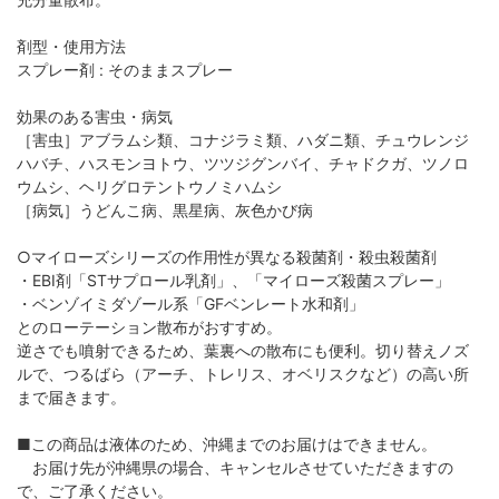
剤型・使用方法
スプレー剤 : そのままスプレー
効果のある害虫・病気
［害虫］アブラムシ類、コナジラミ類、ハダニ類、チュウレンジ
ハバチ、ハスモンヨトウ、ツツジグンバイ、チャドクガ、ツノロ
ウムシ、ヘリグロテントウノミハムシ
［病気］うどんこ病、黒星病、灰色かび病
○マイローズシリーズの作用性が異なる殺菌剤・殺虫殺菌剤
・EBI剤「STサプロール乳剤」、「マイローズ殺菌スプレー」
・ベンゾイミダゾール系「GFベンレート水和剤」
とのローテーション散布がおすすめ。
逆さでも噴射できるため、葉裏への散布にも便利。切り替えノズ
ルで、つるばら（アーチ、トレリス、オベリスクなど）の高い所
まで届きます。
■この商品は液体のため、沖縄までのお届けはできません。
お届け先が沖縄県の場合、キャンセルさせていただきますの
で、ご了承ください。