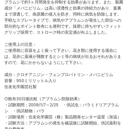
ブラムシで約1ヶ月間発生を抑制する効果があります。また、殺菌
成分「メパニピリム」は高い浸透性と効果の持続力があり、葉裏
まで浸透して、病原菌の侵入を防ぎ、同時に病気を防除します。
手軽なスプレータイプで、病気やアブラムシが発生した部位への
部分的なポイント散布にも便利です。抜群に持ちやすいフィット
グリップ採用で、ストローク時の安定感が向上しました。
ご使用上の注意：
ご使用前に容器をよく振って下さい。花き類に使用する場合に
は、花弁に薬液が飛散するとシミ等の病状が出るおそれがありま
すので、花にかからないようにして下さい。
成分：クロチアニジン・フェンプロパトリン・メパニピリム
容量：950ミリリットル入り
住友化学園芸社製
○散布30日後比較（アブラムシ防除効果）
・試験期間：2009/1/7～2/25 ・供試虫：バラミドリアブラム
シ ・供試植物：バラ
・試験場所：住友化学園芸（株）製品開発センター温室（加温）
・試験方法：アブラムシの発生を確認後に試験開始、供試薬剤を
充分量散布。