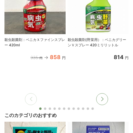
殺虫殺菌剤：ベニカＸファインスプレ
殺虫殺菌剤(野菜用）：ベニカグリー
ー 420ml
ンＶスプレー 420ミリリットル
8
858
814
935
円
円
円
このカテゴリのおすすめ