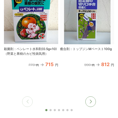
殺菌剤：ベンレート水和剤(0.5g×10)
癒合剤：トップジンMペースト100g
（野菜と果樹のカビ性病気用）
715
812
770
990
円
円
円
円