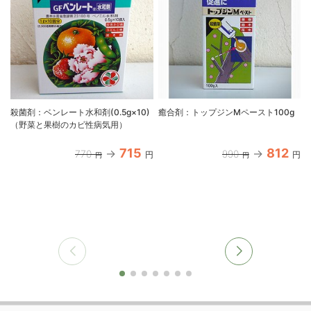
殺菌剤：ベンレート水和剤(0.5g×10)
癒合剤：トップジンMペースト100g
（野菜と果樹のカビ性病気用）
715
812
770
990
円
円
円
円