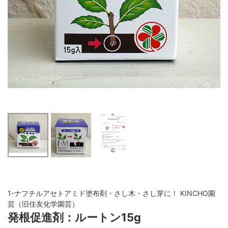
1-ナフチルアセトアミド塗布剤・さし木・さし芽に！ KINCHO園
芸（旧住友化学園芸）
発根促進剤：ルートン15g