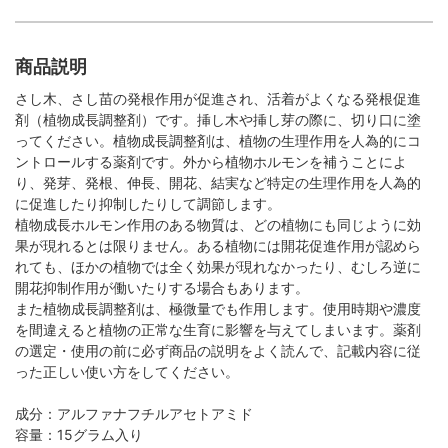
商品説明
さし木、さし苗の発根作用が促進され、活着がよくなる発根促進
剤（植物成長調整剤）です。挿し木や挿し芽の際に、切り口に塗
ってください。植物成長調整剤は、植物の生理作用を人為的にコ
ントロールする薬剤です。外から植物ホルモンを補うことによ
り、発芽、発根、伸長、開花、結実など特定の生理作用を人為的
に促進したり抑制したりして調節します。
植物成長ホルモン作用のある物質は、どの植物にも同じように効
果が現れるとは限りません。ある植物には開花促進作用が認めら
れても、ほかの植物では全く効果が現れなかったり、むしろ逆に
開花抑制作用が働いたりする場合もあります。
また植物成長調整剤は、極微量でも作用します。使用時期や濃度
を間違えると植物の正常な生育に影響を与えてしまいます。薬剤
の選定・使用の前に必ず商品の説明をよく読んで、記載内容に従
った正しい使い方をしてください。
成分：アルファナフチルアセトアミド
容量：15グラム入り