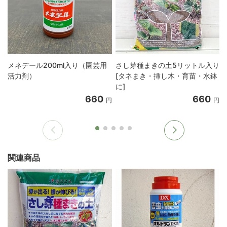
メネデール200ml入り（園芸用
さし芽種まきの土5リットル入り
活力剤）
[タネまき・挿し木・育苗・水鉢
に]
660
660
円
円
関連商品