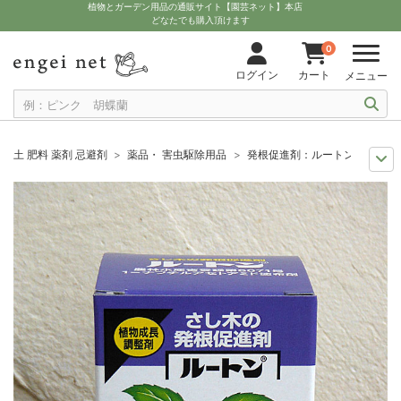
植物とガーデン用品の通販サイト【園芸ネット】本店
どなたでも購入頂けます
0
ログイン
カート
メニュー
土 肥料 薬剤 忌避剤
薬品・ 害虫駆除用品
発根促進剤：ルートン15g
11月中下旬予約
グッズ・資材
発根促進剤：ルートン15g
12月上中旬予約
グッズ・資材
発根促進剤：ルートン15g
10月中下旬予約
グッズ・資材
発根促進剤：ルートン15g