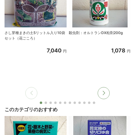
さし芽種まきの土5リットル入り10袋
殺虫剤：オルトランDX粒剤200g
セット（花ごころ）
7,040
1,078
円
円
このカテゴリのおすすめ