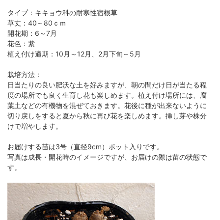
タイプ：キキョウ科の耐寒性宿根草
草丈：40～80ｃｍ
開花期：6～7月
花色：紫
植え付け適期：10月～12月、2月下旬～5月
栽培方法：
日当たりの良い肥沃な土を好みますが、朝の間だけ日が当たる程
度の場所でも良く生育し花も楽しめます。植え付け場所には、腐
葉土などの有機物を混ぜておきます。花後に種が出来ないように
切り戻しをすると夏から秋に再び花を楽しめます。挿し芽や株分
けで増やします。
お届けする苗は3号（直径9cm）ポット入りです。
写真は成長・開花時のイメージですが、お届けの際は苗の状態で
す。