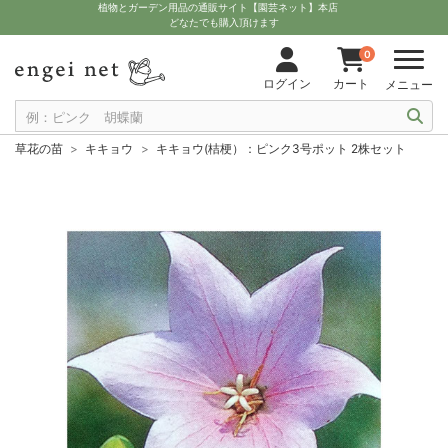
植物とガーデン用品の通販サイト【園芸ネット】本店
どなたでも購入頂けます
0
ログイン
カート
メニュー
草花の苗
キキョウ
キキョウ(桔梗）：ピンク3号ポット 2株セット