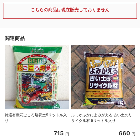
こちらの商品は現在販売しておりません
関連商品
特選有機花ごころ培養土5リットル入
ふっかふかによみがえる 古い土のリ
り
サイクル材 5リットル入り
8
715
660
円
円