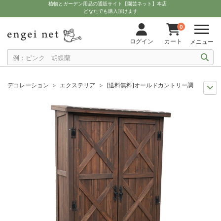
植物とガーデン用品の通販サイト【園芸ネット】本店
どなたでも購入頂けます
0
ログイン
カート
メニュー
デコレーション
エクステリア
[送料無料]オールドカントリー調収納庫160
送料無料商品
収納庫 室外機カバー
[送料無料]オールドカントリー調収納庫