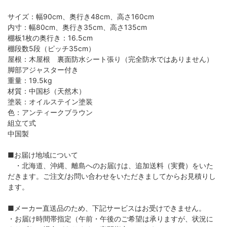
サイズ：幅90cm、奥行き48cm、高さ160cm
内寸：幅80cm、奥行き35cm、高さ135cm
棚板1枚の奥行き：16.5cm
棚段数5段（ピッチ35cm）
屋根：木屋根 裏面防水シート張り（完全防水ではありません）
脚部アジャスター付き
重量：19.5kg
材質：中国杉（天然木）
塗装：オイルステイン塗装
色：アンティークブラウン
組立て式
中国製
■お届け地域について
・北海道、沖縄、離島へのお届けは、追加送料（実費）をいた
だきます。ご注文/お問い合わせをいただきましてからお見積りし
ます。
■メーカー直送品のため、下記サービスはお受けできません。
・お届け時間帯指定（午前・午後のご希望は承りますが、状況に