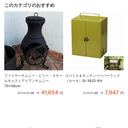
このカテゴリのおすすめ
ファイヤーチムニー：ビリー・スモー
スパイス＆キッチンペーパーラック
ルキャストアイアンチムニー
（カーキ）SI-3822-KH
70×38cm
41,654
7,947
49,500
9,350
円
円
円
円