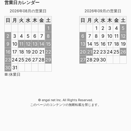
営業日カレンダー
2026年08月の営業日
2026年09月の営業日
日
月
火
水
木
金
土
日
月
火
水
木
金
土
1
1
2
3
4
5
2
3
4
5
6
7
8
6
7
8
9
10
11
12
9
10
11
12
13
14
15
13
14
15
16
17
18
19
16
17
18
19
20
21
22
20
21
22
23
24
25
26
23
24
25
26
27
28
29
27
28
29
30
30
31
■
:
休業日
© engei net Inc. All Rights Reserved.
このページのコンテンツの無断転載を禁じます。