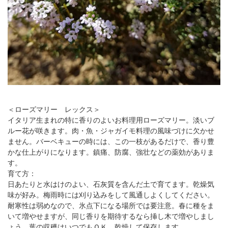
＜ローズマリー レックス＞
イタリア生まれの特に香りのよいお料理用ローズマリー。淡いブ
ルー花が咲きます。肉・魚・ジャガイモ料理の風味づけに欠かせ
ません。バーベキューの時には、この一枝があるだけで、香り豊
かな仕上がりになります。鎮痛、防腐、強壮などの薬効がありま
す。
育て方：
日あたりと水はけのよい、石灰質を含んだ土で育てます。乾燥気
味が好み。梅雨時には刈り込みをして風通しよくしてください。
耐寒性は弱めなので、氷点下になる場所では要注意。春に種をま
いて増やせますが、同じ香りを期待するなら挿し木で増やしまし
ょう。葉の収穫はいつでもＯＫ。乾燥して保存します。