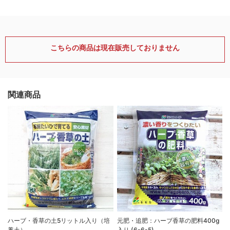
こちらの商品は現在販売しておりません
関連商品
ハーブ・香草の土5リットル入り（培
元肥・追肥：ハーブ香草の肥料400g
養土）
入り (6-6-5)