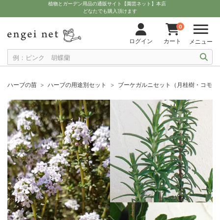
植物とガーデン用品の通販サイト【園芸ネット】本店
どなたでも購入頂けます
0
ログイン
カート
メニュー
ハーブの苗
ハーブの用途別セット
ブーケガルニセット（月桂樹・コモン