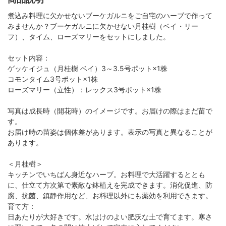
煮込み料理に欠かせないブーケガルニをご自宅のハーブで作って
みませんか？ブーケガルニに欠かせない月桂樹（ベイ・リー
フ）、タイム、ローズマリーをセットにしました。
セット内容：
ゲッケイジュ（月桂樹 ベイ）3～3.5号ポット×1株
コモンタイム3号ポット×1株
ローズマリー（立性）：レックス3号ポット×1株
写真は成長時（開花時）のイメージです。お届けの際はまだ苗で
す。
お届け時の苗姿は個体差があります。表示の写真と異なることが
あります。
＜月桂樹＞
キッチンでいちばん身近なハーブ。お料理で大活躍するととも
に、仕立て方次第で素敵な鉢植えを完成できます。消化促進、防
腐、抗菌、鎮静作用など、お料理以外にも薬効を利用できます。
育て方：
日あたりが大好きです。水はけのよい肥沃な土で育てます。寒さ