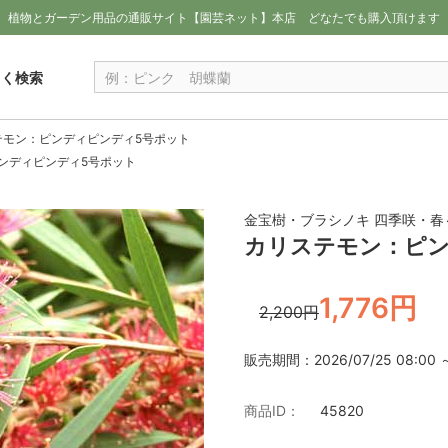
植物とガーデン用品の通販サイト【園芸ネット】本店
どなたでも購入頂けます
しく検索
テモン：ピンディピンディ5号ポット
ンディピンディ5号ポット
金宝樹・ブラシノキ 四季咲・春
カリステモン：ピン
1,776円
2,200円
販売期間：2026/07/25 08:00 ～ 
商品ID：
45820