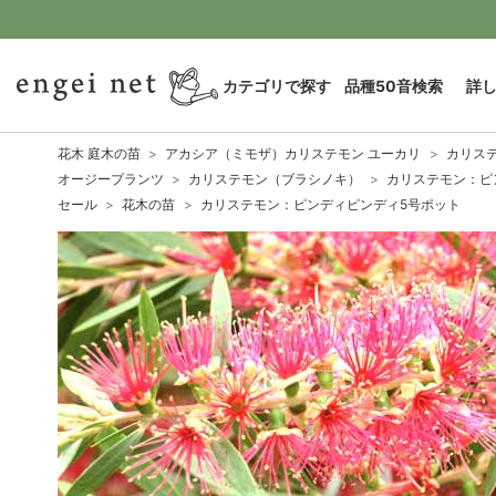
カテゴリで探す
品種50音検索
詳
花木 庭木の苗
アカシア（ミモザ）カリステモン ユーカリ
カリス
オージープランツ
カリステモン（ブラシノキ）
カリステモン：ピ
セール
花木の苗
カリステモン：ピンディピンディ5号ポット