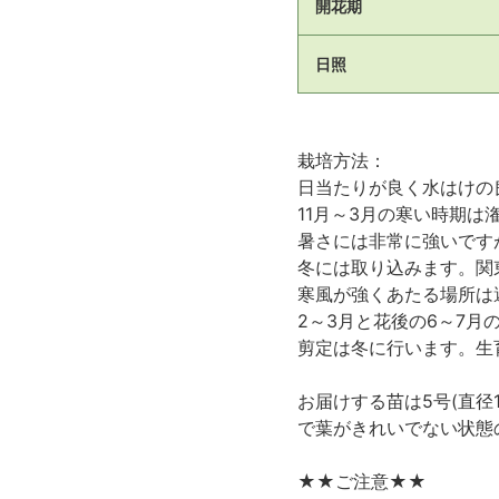
開花期
日照
栽培方法：
日当たりが良く水はけの
11月～3月の寒い時期
暑さには非常に強いです
冬には取り込みます。関
寒風が強くあたる場所は
2～3月と花後の6～7
剪定は冬に行います。生育
お届けする苗は5号(直径
で葉がきれいでない状態
★★ご注意★★