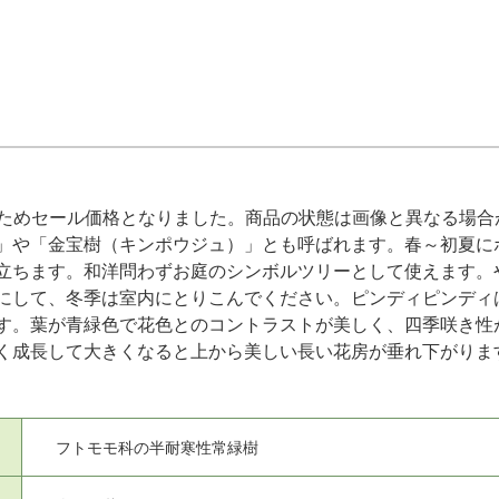
ためセール価格となりました。商品の状態は画像と異なる場合
」や「金宝樹（キンポウジュ）」とも呼ばれます。春～初夏に
立ちます。和洋問わずお庭のシンボルツリーとして使えます。
にして、冬季は室内にとりこんでください。ピンディピンディ
す。葉が青緑色で花色とのコントラストが美しく、四季咲き性
く成長して大きくなると上から美しい長い花房が垂れ下がりま
フトモモ科の半耐寒性常緑樹