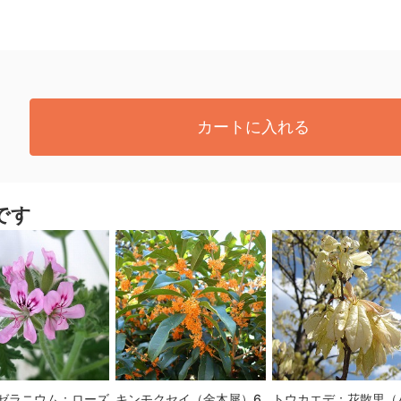
カートに入れる
です
ゼラニウム：ローズ
キンモクセイ（金木犀）6
トウカエデ：花散里（