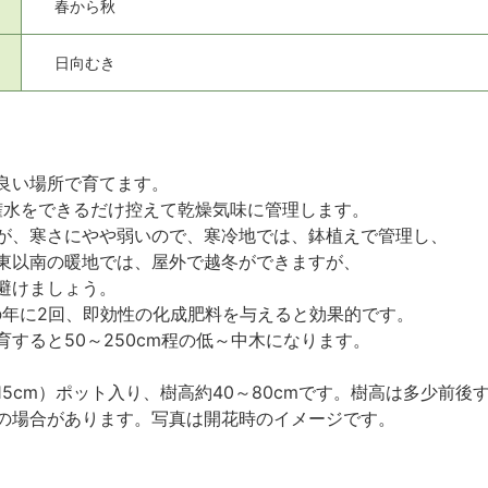
春から秋
日向むき
良い場所で育てます。
は潅水をできるだけ控えて乾燥気味に管理します。
が、寒さにやや弱いので、寒冷地では、鉢植えで管理し、
東以南の暖地では、屋外で越冬ができますが、
避けましょう。
月の年に2回、即効性の化成肥料を与えると効果的です。
すると50～250cm程の低～中木になります。
15cm）ポット入り、樹高約40～80cmです。樹高は多少前
の場合があります。写真は開花時のイメージです。