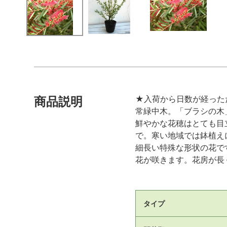
★入荷から日数が経った
商品説明
常緑中木。「ブラシの木
鮮やかな花穂はとても目
で。寒い地域では鉢植え
細長い特殊な形状の花で
花が咲きます。花房が長
タイプ