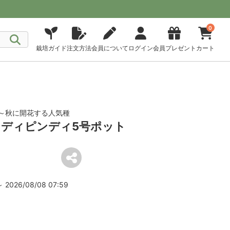
0
栽培ガイド
注文方法
会員について
ログイン
会員プレゼント
カート
～秋に開花する人気種
ディピンディ5号ポット
2026/08/08 07:59