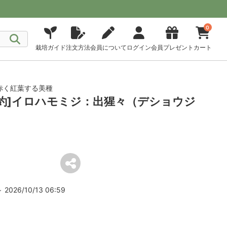
0
栽培ガイド
注文方法
会員について
ログイン
会員プレゼント
カート
赤く紅葉する美種
予約]イロハモミジ：出猩々（デショウジ
2026/10/13 06:59