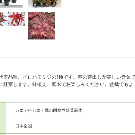
代表品種、イロハモミジの1種です。春の芽出しが美しい赤葉
に紅葉します。鉢植え、庭木でお楽しみください。盆栽でもよ
カエデ科カエデ属の耐寒性落葉高木
日本全国