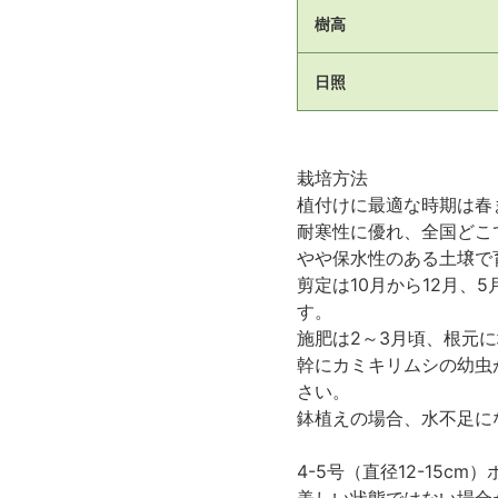
樹高
日照
栽培方法
植付けに最適な時期は春
耐寒性に優れ、全国どこ
やや保水性のある土壌で
剪定は10月から12月
す。
施肥は2～3月頃、根元
幹にカミキリムシの幼虫
さい。
鉢植えの場合、水不足に
4-5号（直径12-15