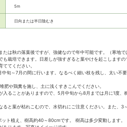
5m
日向または半日陰むき
または秋の落葉後ですが、強健なので年中可能です。（寒地では
でも栽培できます。日差しが強すぎると葉やけを起こしますの
育ててください。
、5月中旬～7月の間に行います。なるべく細い枝を残し、太い不
に堆肥や鶏糞を施し、土に浅くすきこんでください。
が入ることがありますので、5月中旬から8月までは月に1度、
なると葉が枯れこむので、水切れにご注意ください。また、3～
cm）ポット植え、樹高約40～80cmです。 樹高は多少変動しま