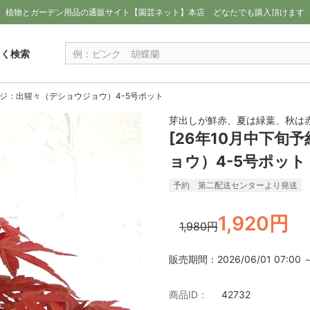
植物とガーデン用品の通販サイト【園芸ネット】本店
どなたでも購入頂けます
しく検索
モミジ：出猩々（デショウジョウ）4-5号ポット
芽出しが鮮赤、夏は緑葉、秋は
[26年10月中下旬
ョウ）4-5号ポット
予約
第二配送センターより発送
1,920円
1,980円
販売期間：2026/06/01 07:00 ～ 
商品ID：
42732