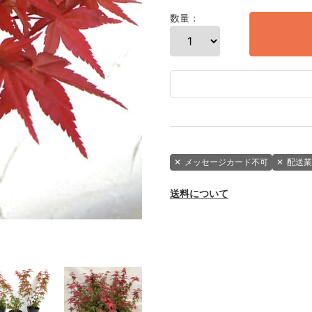
数量：
✕
メッセージカード不可
✕
配送業
送料について