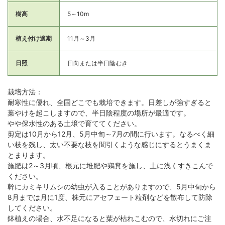
樹高
5～10m
植え付け適期
11月～3月
日照
日向または半日陰むき
栽培方法：
耐寒性に優れ、全国どこでも栽培できます。日差しが強すぎると
葉やけを起こしますので、半日陰程度の場所が最適です。
やや保水性のある土壌で育ててください。
剪定は10月から12月、5月中旬～7月の間に行います。なるべく細
い枝を残し、太い不要な枝を間引くような感じにするとうまくま
とまります。
施肥は2～3月頃、根元に堆肥や鶏糞を施し、土に浅くすきこんで
ください。
幹にカミキリムシの幼虫が入ることがありますので、5月中旬から
8月までは月に1度、株元にアセフェート粒剤などを散布して防除
してください。
鉢植えの場合、水不足になると葉が枯れこむので、水切れにご注