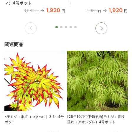
マ）4号ポット
ト
1,920
1,920
1,980
1,980
円
円
円
円
関連商品
×モミジ：爪紅（つまべに）3.5～4号
[26年10月中下旬予約]モミジ：青枝
ポット
垂れ（アオシダレ）4号ポット