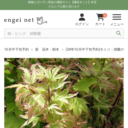
植物とガーデン用品の通販サイト【園芸ネット】本店
どなたでも購入頂けます
0
ログイン
カート
メニュー
10月中下旬予約
苗 花木・樹木
[26年10月中下旬予約]モミジ：胡蝶の