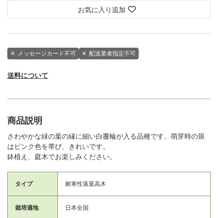
お気に入り追加
✕
メッセージカード不可
✕
配送業者指定不可
送料について
商品説明
さわやかな緑の葉の縁に細い白覆輪が入る品種です。萌芽時の斑
はピンク色を帯び、きれいです。
鉢植え、庭木でお楽しみください。
タイプ
耐寒性落葉高木
栽培適地
日本全国