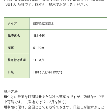
も美しい品種です。鉢植え、庭木でお楽しみください。
タイプ
耐寒性落葉高木
栽培適地
日本全国
樹高
5～10m
植え付け適期
11～3月
日照
日向または半日陰むき
栽培方法
植付けに最適な時期は春または秋の落葉後ですが、強健なので年
中可能です。（寒地では12～2月を除く）
耐寒性に優れ、全国どこでも栽培できます。日差しが強すぎると