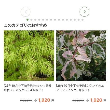
このカテゴリのおすすめ
[26年10月中下旬予約]モミジ：青枝
[26年10月中下旬予約]ネグンドカエ
垂れ（アオシダレ）4号ポット
デ：フラミンゴ5号ポット
1,920
1,920
1,980
1,980
円
円
円
円