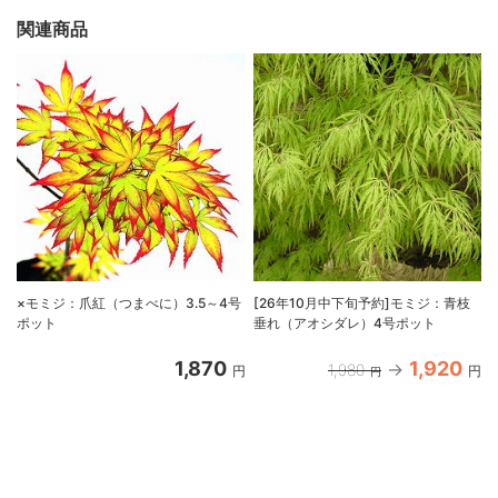
関連商品
×モミジ：爪紅（つまべに）3.5～4号
[26年10月中下旬予約]モミジ：青枝
ポット
垂れ（アオシダレ）4号ポット
1,870
1,920
1,980
円
円
円