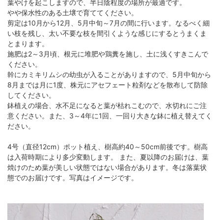
葉やけを起こしますので、半日陰程度の場所が最適です。
やや保水性のある土壌で育ててください。
剪定は10月から12月、5月中旬～7月の間に行います。なるべく細
い枝を残し、太い不要な枝を間引くような感じにするとうまくま
とまります。
施肥は2～3月頃、根元に堆肥や鶏糞を施し、土に浅くすきこんで
ください。
幹にカミキリムシの幼虫が入ることがありますので、5月中旬から
8月までは月に1度、株元にアセフェート粒剤などを散布して防除
してください。
鉢植えの場合、水不足になると葉が枯れこむので、水切れにご注
意ください。また、3～4年に1回、一回り大きな鉢に植え替えてく
ださい。
4号（直径12cm）ポット植え、樹高約40～50cm前後です。樹高
は入荷時期により多少変動します。 また、夏以降のお届けは、葉
焼けのため葉が美しい状態ではない場合があります。冬は落葉状
態でのお届けです。写真はイメージです。