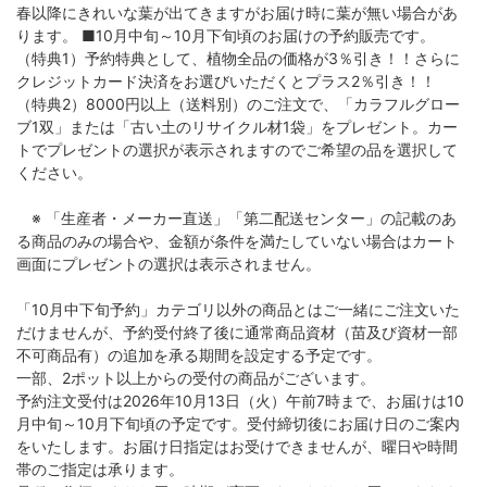
春以降にきれいな葉が出てきますがお届け時に葉が無い場合があ
ります。 ■10月中旬～10月下旬頃のお届けの予約販売です。
（特典1）予約特典として、植物全品の価格が3％引き！！さらに
クレジットカード決済をお選びいただくとプラス2％引き！！
（特典2）8000円以上（送料別）のご注文で、「カラフルグロー
ブ1双」または「古い土のリサイクル材1袋」をプレゼント。カー
トでプレゼントの選択が表示されますのでご希望の品を選択して
ください。
※ 「生産者・メーカー直送」「第二配送センター」の記載のあ
る商品のみの場合や、金額が条件を満たしていない場合はカート
画面にプレゼントの選択は表示されません。
「10月中下旬予約」カテゴリ以外の商品とはご一緒にご注文いた
だけませんが、予約受付終了後に通常商品資材（苗及び資材一部
不可商品有）の追加を承る期間を設定する予定です。
一部、2ポット以上からの受付の商品がございます。
予約注文受付は2026年10月13日（火）午前7時まで、お届けは10
月中旬～10月下旬頃の予定です。受付締切後にお届け日のご案内
をいたします。お届け日指定はお受けできませんが、曜日や時間
帯のご指定は承ります。