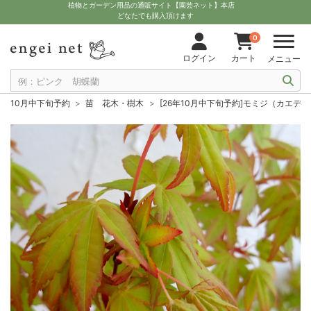
植物とガーデン用品の通販サイト【園芸ネット】本店
どなたでも購入頂けます
0
ログイン
カート
メニュー
10月中下旬予約
苗 花木・樹木
[26年10月中下旬予約]モミジ（カエデ