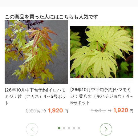
この商品を買った人にはこちらも人気です
[26年10月中下旬予約]ヤマモミ
[26年10月中下旬予約]イロハモ
ジ：黄八丈（キハチジョウ）4～
ミジ：茜（アカネ）4～5号ポッ
5号ポット
ト
1,920
1,920
1,980
1,980
円
円
円
円