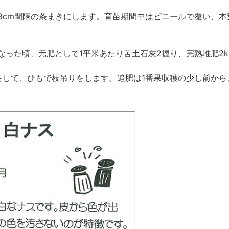
8cm間隔の条まきにします。育苗期間中はビニールで覆い、本
なった頃、元肥として1平米あたり苦土石灰2握り、完熟堆肥2k
をして、ひもで枝吊りをします。追肥は1番果収穫の少し前から、