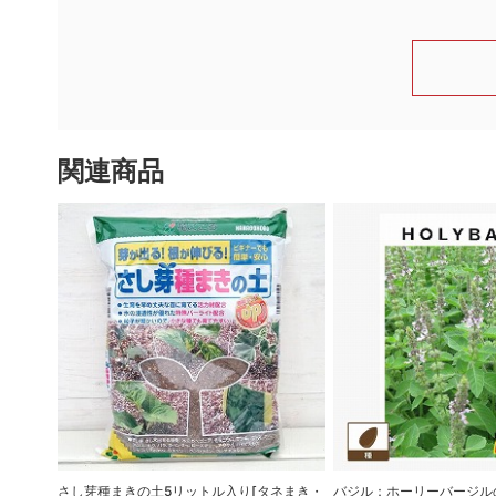
関連商品
さし芽種まきの土5リットル入り[タネまき・
バジル：ホーリーバージルの