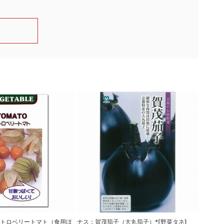
ストロベリートマト（食用ほ
ナス：賀茂茄子（大丸茄子）*[野菜タネ]
ナス：ご