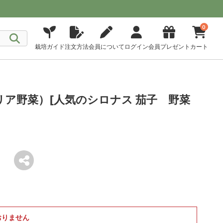
0
栽培ガイド
注文方法
会員について
ログイン
会員プレゼント
カート
リア野菜）[人気のシロナス 茄子 野菜
おりません