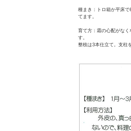
種まき：トロ箱か平床で
てます。
育て方：霜の心配がなく
す。
整枝は3本仕立て。支柱