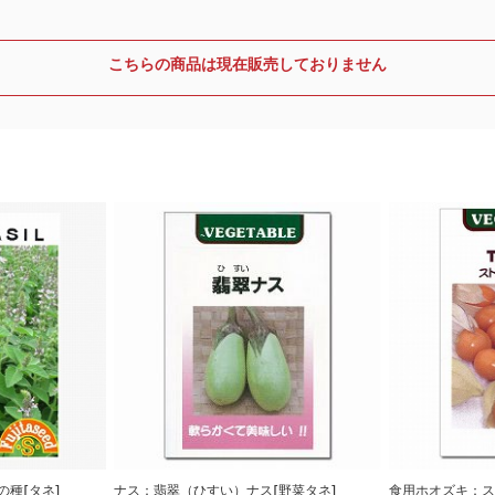
こちらの商品は現在販売しておりません
種[タネ]
ナス：翡翠（ひすい）ナス[野菜タネ]
食用ホオズキ：