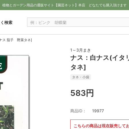
植物とガーデン用品の通販サイト【園芸ネット】本店
どなたでも購入頂けます
しく検索
ナス 茄子 野菜タネ]
1～3月まき
ナス：白ナス(イタ
タネ]
タネ・小袋
583円
商品ID：
19977
こちらの商品は現在販売して