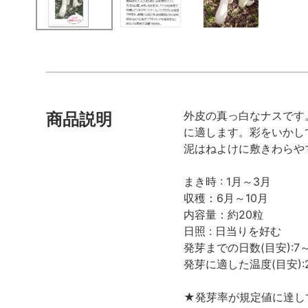
外皮の真っ白なナスです
商品説明
に適します。彩をいかし
泥はねよけに敷きわらや
まき時 : 1月～3月
収穫：6月～10月
内容量：約20粒
日照 : 日当りを好む
発芽までの日数(目安):7～
発芽に適した温度(目安):
★発芽率が規定値に達し