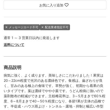
お気に入り追加
✕
メッセージカード不可
✕
配送業者指定不可
通常 1 ～ 3 営業日以内に発送します
送料について
商品説明
病気に強く、よく成ります。美味しさにこだわりました！果実は
20～22cm程度で光沢のある濃緑色です。食感は、歯ざわりが良
く、甘みのある極上の食味です。草勢が強く、初期から着果の良
いタイプです。葉は濃緑でやや小葉です。うどん粉病に強いので
薬剤散布の軽減ができます。主枝雌花率は、3～5月まきで60％程
度、6～8月まきで40～50％程度になり、各節1果が主体の品種で
す。半促成・ハウス雨よけ・トンネル・露地・抑制と幅広い作型