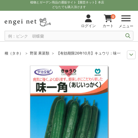
植物とガーデン用品の通販サイト【園芸ネット】本店
どなたでも購入頂けます
0
ログイン
カート
メニュー
種（タネ）
野菜 果菜類
【有効期限26年10月】キュウリ：味一角（あじ
セール
種子
【有効期限26年10月】キュウリ：味一角（あじいっかく）[
セール
わけあり特価
【有効期限26年10月】キュウリ：味一角（あじいっ