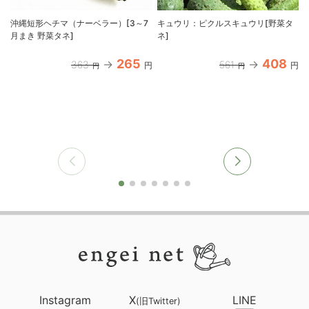
沖縄短形ヘチマ（ナーベラー）[3～7
キュウリ：ピクルスキュウリ[野菜タ
月まき 野菜タネ]
ネ]
265
408
363
561
円
円
円
円
Instagram
X
LINE
(旧Twitter)