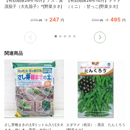
【有効期限26年10月】ナス：賀
【有効期限26年10月】トマト
茂茄子（大丸茄子）*[野菜タネ]
（ミニ）：甘っこ[野菜タネ]
247
495
275
550
円
円
円
円
関連商品
さし芽種まきの土5リットル入り[タネ
エダマメ（枝豆）：黒豆 たんくろう
まき・挿し木・育苗・水鉢に]
[野菜タネ]