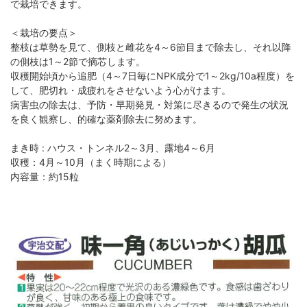
で栽培できます。
＜栽培の要点＞
整枝は草勢を見て、側枝と雌花を4～6節目まで除去し、それ以降
の側枝は1～2節で摘芯します。
収穫開始頃から追肥（4～7日毎にNPK成分で1～2kg/10a程度）を
して、肥切れ・成疲れをさせないよう心がけます。
病害虫の除去は、予防・早期発見・対策に尽きるので発生の状況
を良く観察し、的確な薬剤除去に努めます。
まき時 : ハウス・トンネル2～3月、露地4～6月
収穫：4月～10月（まく時期による）
内容量：約15粒