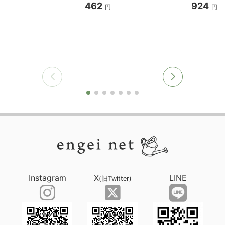
462
924
円
円
Instagram
X
LINE
(旧Twitter)