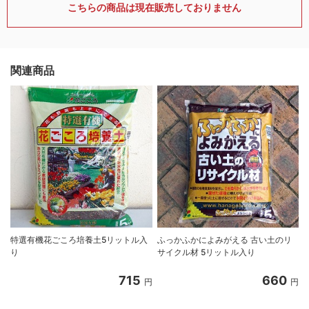
こちらの商品は現在販売しておりません
関連商品
特選有機花ごころ培養土5リットル入
ふっかふかによみがえる 古い土のリ
り
サイクル材 5リットル入り
8
715
660
円
円