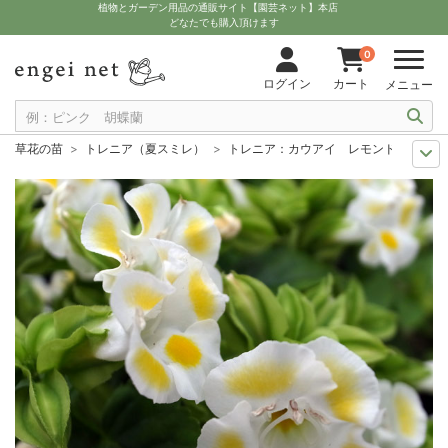
植物とガーデン用品の通販サイト【園芸ネット】本店
どなたでも購入頂けます
0
ログイン
カート
メニュー
草花の苗
トレニア（夏スミレ）
トレニア：カウアイ レモンドロップ3号
夏の園芸
花壇におすすめ
トレニア：カウアイ レモンドロップ3号ポット