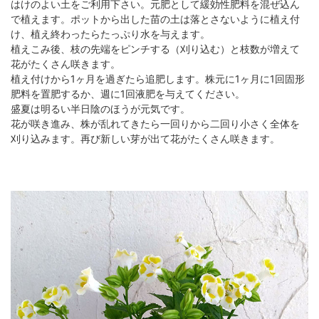
はけのよい土をご利用下さい。元肥として緩効性肥料を混ぜ込ん
で植えます。ポットから出した苗の土は落とさないように植え付
け、植え終わったらたっぷり水を与えます。
植えこみ後、枝の先端をピンチする（刈り込む）と枝数が増えて
花がたくさん咲きます。
植え付けから1ヶ月を過ぎたら追肥します。株元に1ヶ月に1回固形
肥料を置肥するか、週に1回液肥を与えてください。
盛夏は明るい半日陰のほうが元気です。
花が咲き進み、株が乱れてきたら一回りから二回り小さく全体を
刈り込みます。再び新しい芽が出て花がたくさん咲きます。