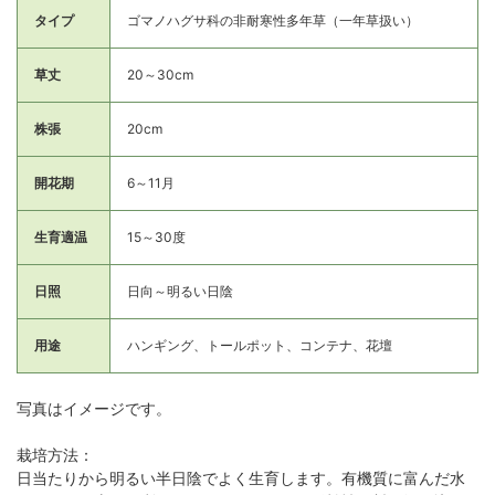
タイプ
ゴマノハグサ科の非耐寒性多年草（一年草扱い）
草丈
20～30cm
株張
20cm
開花期
6～11月
生育適温
15～30度
日照
日向～明るい日陰
用途
ハンギング、トールポット、コンテナ、花壇
写真はイメージです。
栽培方法：
日当たりから明るい半日陰でよく生育します。有機質に富んだ水