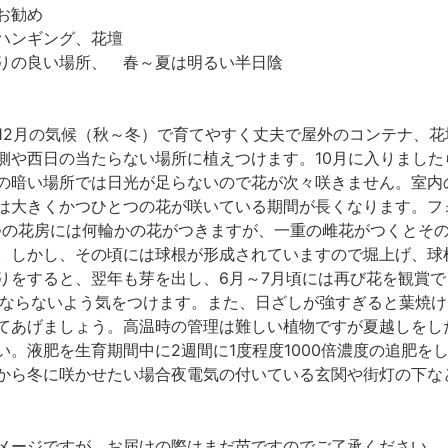
がお勧め
ハンギング、花壇
りの良い場所、 春～夏は明るい半日陰
～12月の気候（秋～冬）で育てやすく丈夫で屋外のコンテナ、
側や西日の当たらない場所に植えつけます。10月に入りまし
の暗い場所では日光が足らないので花が次々咲きません。室内
は大きくかつひとつの花が咲いている期間が長くなります。フ
つの花房には何輪かの花がつきますが、一重の雌花がつくとそ
。しかし、その頃には球根が形成されていますので堀上げ、球根
りをすると、翌年も芽を出し、6月～7月頃には再び花を観賞
にならないよう気をつけます。また、日ざしが強すぎると葉焼
てあげましょう。高温時の管理は難しい植物ですが夏越しをし
。液肥を生育期間中に2週間に1度程度1000倍濃度の追肥を
から冬に咲かせたい場合夜電気の付いている玄関や街灯の下な
メージですが、お届けの際はまだ苗ですのでご了承ください。