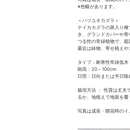
※色幅があります。
＜ハツユキカズラ＞
テイカカズラの斑入り種
き、グランドカバーや寄
つる性の常緑植物で、庭
最近は鉢物、寄せ植えや
タイプ：耐寒性常緑低木
樹高：20～100cm
日照：日向または半日陰
栽培方法 ： 性質は丈
るか、地植えで地面を覆
写真は成長・開花時のイ