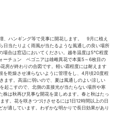
花壇、ハンギング等で見事に開花します。 9月に植え
たら日当たりよく雨風が当たるような風通しの良い場所
の場合は窓辺においてください。越冬温度は5℃程度
ォーチュン ベゴニアは雄雌異花で本葉5～6枚目の
の花房が終わりの合図です。軽い霜程度には耐えます
を乾燥させ凍らないように管理をし、4月頃20度程
できます。高温に弱いので、夏は風通しのよい涼しい
けを起こすので、北側の直接光が当たらない場所や寒
た株は秋再び見事な開花を楽しめます。春と秋はたっ
します。花を咲きつづけさせるには1日12時間以上の日
どが適しています。わずかな明かりで長日効果があり