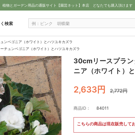
植物とガーデン用品の通販サイト【園芸ネット】本店
どなたでも購入頂けます
しく検索
チュンベゴニア（ホワイト）とハツユキカズラ
ォーチュンベゴニア（ホワイト）とハツユキカズラ
30cmリースプラ
ニア（ホワイト）
2,633円
2,772円
商品ID：
84011
こちらの商品は現在販売して