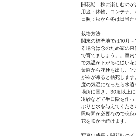
開花期：秋に楽しむの
用途：鉢物、コンテナ、
日照：秋から冬は日当た
栽培方法：
関東の標準地では10月
る場合は念のため家の東
で育てましょう。。室内
で気温が下がるに従い花
葉腋から花梗を出し、1
が株が凍ると枯死します
度の気温になったら水遣
場所に置き、30度以上
冷紗などで半日陰を作っ
ぷりと水を与えてください
照時間が必要なので晩秋
花を咲かせ続けます。
写真は成長・開花時のイ