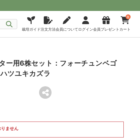
0
栽培ガイド
注文方法
会員について
ログイン
会員プレゼント
カート
ンター用6株セット：フォーチュンベゴ
とハツユキカズラ
おりません