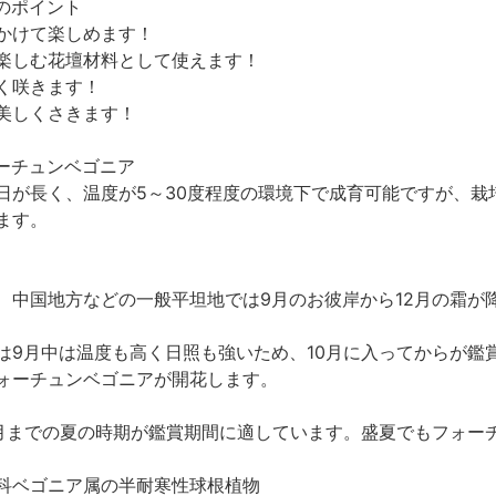
のポイント
かけて楽しめます！
楽しむ花壇材料として使えます！
く咲きます！
美しくさきます！
ーチュンベゴニア
日が長く、温度が5～30度程度の環境下で成育可能ですが、栽培
ます。
、中国地方などの一般平坦地では9月のお彼岸から12月の霜が
は9月中は温度も高く日照も強いため、10月に入ってからが鑑
ォーチュンベゴニアが開花します。
0月までの夏の時期が鑑賞期間に適しています。盛夏でもフォー
科ベゴニア属の半耐寒性球根植物