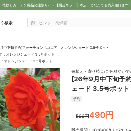
植物とガーデン用品の通販サイト【園芸ネット】本店
どなたでも購入頂けます
しく検索
年9月中下旬予約]フォーチュンベゴニア：オレンジシェード 3.5号ポット
ア：オレンジシェード 3.5号ポット
ア：オレンジシェード 3.5号ポット
鉢植え・寄せ植えに 色鮮やかで
[26年9月中下旬
ェード 3.5号ポット
予約
490円
506円
販売期間：2026/06/01 07:00 ～ 