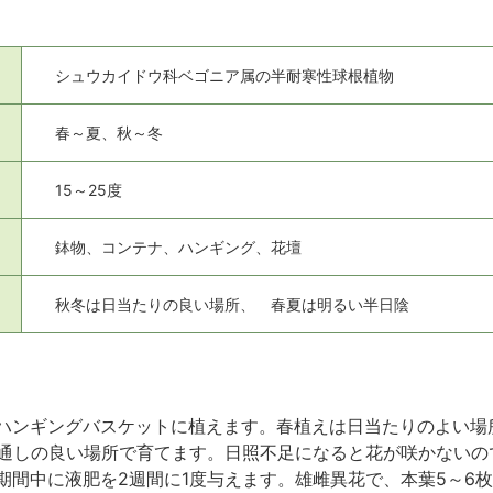
シュウカイドウ科ベゴニア属の半耐寒性球根植物
春～夏、秋～冬
15～25度
鉢物、コンテナ、ハンギング、花壇
秋冬は日当たりの良い場所、 春夏は明るい半日陰
ハンギングバスケットに植えます。春植えは日当たりのよい場
風通しの良い場所で育てます。日照不足になると花が咲かない
期間中に液肥を2週間に1度与えます。雄雌異花で、本葉5～6