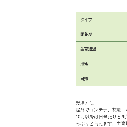
タイプ
開花期
生育適温
用途
日照
栽培方法：
屋外でコンテナ、花壇、
10月以降は日当たりと
っぷりと与えます。生育