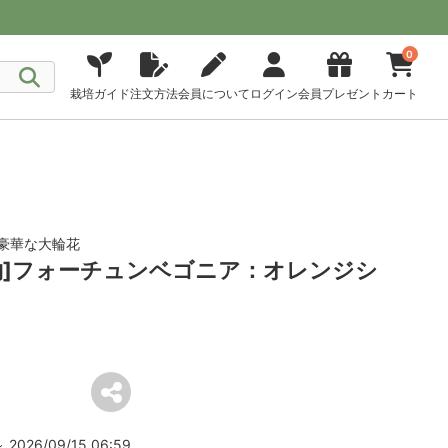
0
栽培ガイド
注文方法
会員について
ログイン
会員プレゼント
カート
豪華な大輪花
予約]フォーチュンベゴニア：オレンジシ
2026/09/15 06:59