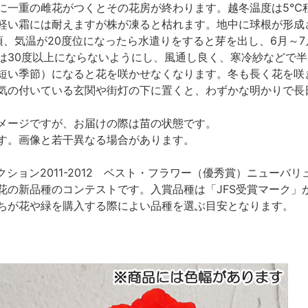
に一重の雌花がつくとその花房が終わります。越冬温度は5℃
軽い霜には耐えますが株が凍ると枯れます。地中に球根が形成
頃、気温が20度位になったら水遣りをすると芽を出し、6月～
は30度以上にならないようにし、風通し良く、寒冷紗などで
短い季節）になると花を咲かせなくなります。冬も長く花を咲き
気の付いている玄関や街灯の下に置くと、わずかな明かりで長
メージですが、お届けの際は苗の状態です。
す。画像と若干異なる場合があります。
ション2011-2012 ベスト・フラワー（優秀賞）ニューバリ
花の新品種のコンテストです。入賞品種は「JFS受賞マーク」
ちが花や緑を購入する際によい品種を選ぶ目安となります。