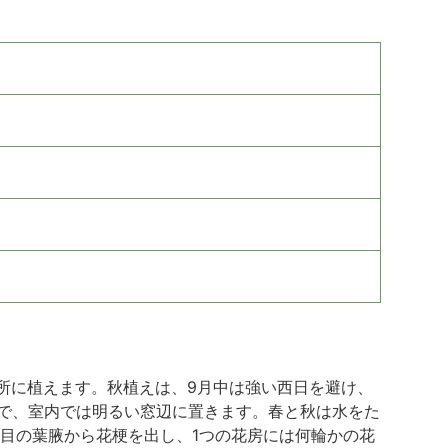
所に植えます。秋植えは、9月中は強い西日を避け、
ので、室内では明るい窓辺に置きます。春と秋は水をた
枚目の葉腋から花梗を出し、1つの花房には何輪かの花