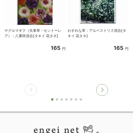
ヤグルマギク（矢車草・セントーレ
わすれな草：アルペストリス混合[タ
ア）：八重咲混合[タキイ 花タネ]
キイ 花タネ]
165
165
円
円