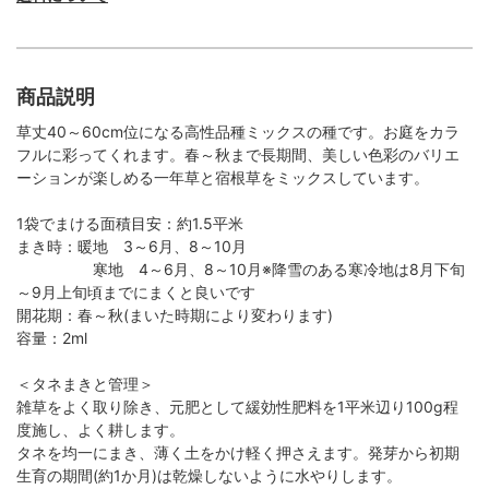
商品説明
草丈40～60cm位になる高性品種ミックスの種です。お庭をカラ
フルに彩ってくれます。春～秋まで長期間、美しい色彩のバリエ
ーションが楽しめる一年草と宿根草をミックスしています。
1袋でまける面積目安：約1.5平米
まき時：暖地 3～6月、8～10月
寒地 4～6月、8～10月※降雪のある寒冷地は8月下旬
～9月上旬頃までにまくと良いです
開花期：春～秋(まいた時期により変わります)
容量：2ml
＜タネまきと管理＞
雑草をよく取り除き、元肥として緩効性肥料を1平米辺り100g程
度施し、よく耕します。
タネを均一にまき、薄く土をかけ軽く押さえます。発芽から初期
生育の期間(約1か月)は乾燥しないように水やりします。