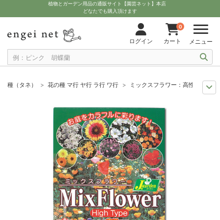
植物とガーデン用品の通販サイト【園芸ネット】本店
どなたでも購入頂けます
0
ログイン
カート
メニュー
種（タネ）
花の種 マ行 ヤ行 ラ行 ワ行
ミックスフラワー：高性品種ミックス
まき時から探そう
草花の種 10月
ミックスフラワー：高性品種ミックスの種
まき時から探そう
草花の種 8月
ミックスフラワー：高性品種ミックスの種
まき時から探そう
草花の種 9月
ミックスフラワー：高性品種ミックスの種