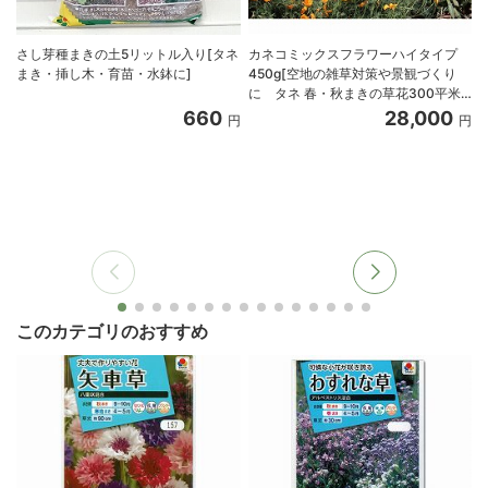
さし芽種まきの土5リットル入り[タネ
カネコミックスフラワーハイタイプ
まき・挿し木・育苗・水鉢に]
450g[空地の雑草対策や景観づくり
に タネ 春・秋まきの草花300平米
分]
660
28,000
円
円
このカテゴリのおすすめ