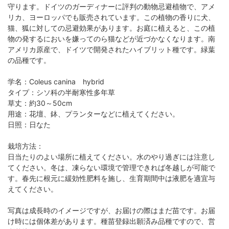
守ります。ドイツのガーディナーに評判の動物忌避植物で、アメ
リカ、ヨーロッパでも販売されています。この植物の香りに犬、
猫、狐に対しての忌避効果があります。お庭に植えると、この植
物の発するにおいを嫌ってのら猫などが近づかなくなります。南
アメリカ原産で、ドイツで開発されたハイブリット種です。緑葉
の品種です。
学名：Coleus canina hybrid
タイプ：シソ科の半耐寒性多年草
草丈：約30～50cm
用途：花壇、鉢、プランターなどに植えてください。
日照：日なた
栽培方法：
日当たりのよい場所に植えてください。水のやり過ぎには注意し
てください。冬は、凍らない環境で管理できれば冬越しが可能で
す。春先に根元に緩効性肥料を施し、生育期間中は液肥を適宜与
えてください。
写真は成長時のイメージですが、お届けの際はまだ苗です。お届
け時には個体差があります。種苗登録出願済み品種ですので、営