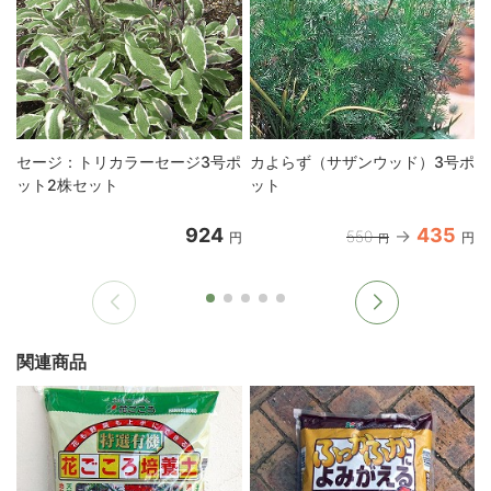
セージ：トリカラーセージ3号ポ
カよらず（サザンウッド）3号ポ
ット2株セット
ット
924
435
550
円
円
円
関連商品