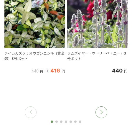
テイカカズラ：オウゴンニシキ（黄金
ラムズイヤー（ウーリーベトニー）3
錦）3号ポット
号ポット
416
440
440
円
円
円