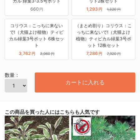
カル 緑葉3-3.5号ポット
ット2株セット
660
1,293
円
円
1,320
円
コリウス：こっちに来ない
（まとめ割り）コリウス：こ
で!（犬猫よけ植物）ティピ
っちに来ないで!（犬猫よけ
カル緑葉3号ポット 6株セッ
植物）ティピカル緑葉3号ポ
ト
ット 12株セット
3,762
7,286
円
3,960
円
7,920
円
円
数量：
カートに入れる
この商品を買った人にはこちらも人気です