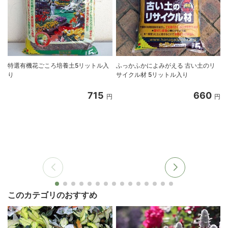
特選有機花ごころ培養土5リットル入
ふっかふかによみがえる 古い土のリ
り
サイクル材 5リットル入り
8
715
660
円
円
このカテゴリのおすすめ