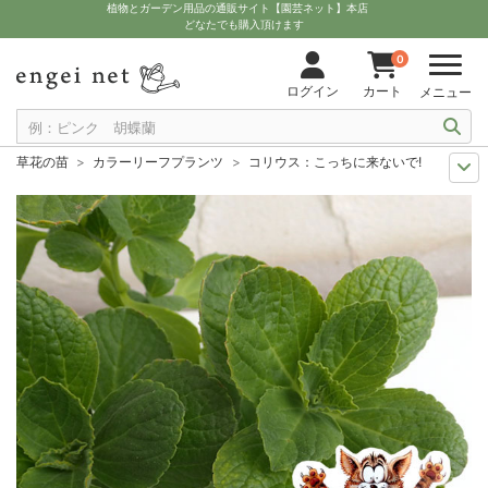
植物とガーデン用品の通販サイト【園芸ネット】本店
どなたでも購入頂けます
0
ログイン
カート
メニュー
草花の苗
カラーリーフプランツ
コリウス：こっちに来ないで!（犬猫よけ
夏の園芸
花壇におすすめ
コリウス：こっちに来ないで!（犬猫よけ植物）