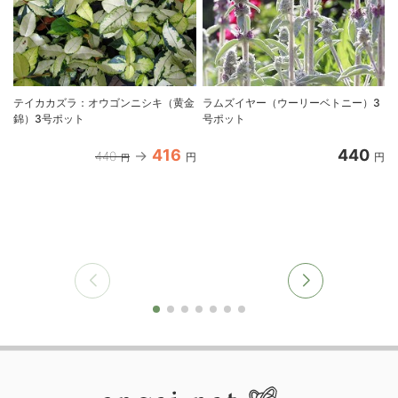
テイカカズラ：オウゴンニシキ（黄金
ラムズイヤー（ウーリーベトニー）3
錦）3号ポット
号ポット
416
440
440
円
円
円