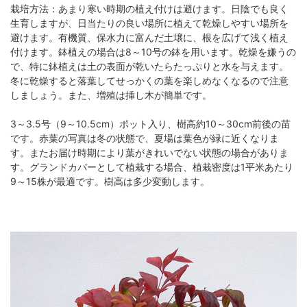
栽培方法：あまり寒い時期の植え付けは避けます。日陰でも良く
生育しますが、日当たりの良い場所に植えて乾燥しやすい場所を
避けます。有機質、保水力に富んだ土壌に、根を広げて浅く植え
付けます。鉢植えの場合は8～10号の鉢を用います。乾燥を嫌うの
で、特に鉢植えは土の表面が乾いたらたっぷりと水を与えます。
冬に乾燥すると落葉してせっかくの葉を楽しめなくなるので注意
しましょう。また、増殖は挿し木が簡単です。
3～3.5号（9～10.5cm）ポット入り、樹高約10～30cm前後の苗
です。赤葉の写真は冬の状態で、夏場は葉色が緑に近くなりま
す。またお届け時期により葉がきれいでない状態の場合がありま
す。グランドカバーとして植栽する場合、植栽密度は1平米あたり
9～15株が最適です。樹高は多少変動します。