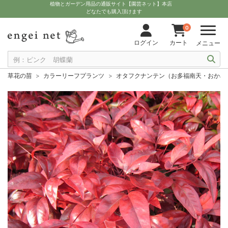
植物とガーデン用品の通販サイト【園芸ネット】本店
どなたでも購入頂けます
0
ログイン
カート
メニュー
草花の苗
カラーリーフプランツ
オタフクナンテン（お多福南天・おかめ南