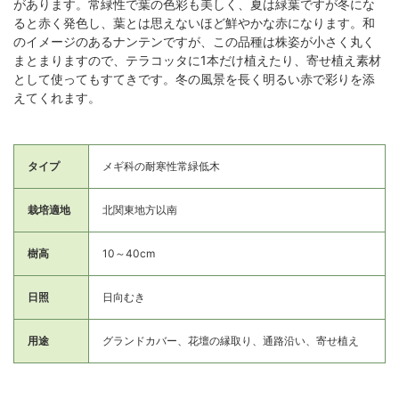
があります。常緑性で葉の色彩も美しく、夏は緑葉ですが冬にな
ると赤く発色し、葉とは思えないほど鮮やかな赤になります。和
のイメージのあるナンテンですが、この品種は株姿が小さく丸く
まとまりますので、テラコッタに1本だけ植えたり、寄せ植え素材
として使ってもすてきです。冬の風景を長く明るい赤で彩りを添
えてくれます。
タイプ
メギ科の耐寒性常緑低木
栽培適地
北関東地方以南
樹高
10～40cm
日照
日向むき
用途
グランドカバー、花壇の縁取り、通路沿い、寄せ植え