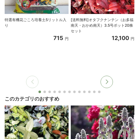
特選有機花ごころ培養土5リットル入
[送料無料]オタフクナンテン（お多福
り
南天・おかめ南天）3.5号ポット20株
セット
715
12,100
円
円
このカテゴリのおすすめ