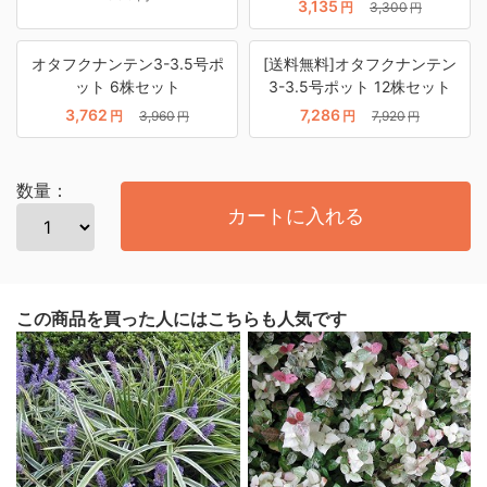
3,135
円
3,300
円
オタフクナンテン3-3.5号ポ
[送料無料]オタフクナンテン
ット 6株セット
3-3.5号ポット 12株セット
3,762
7,286
円
3,960
円
7,920
円
円
数量：
カートに入れる
この商品を買った人にはこちらも人気です