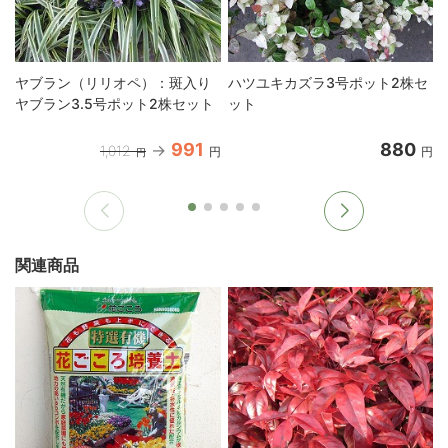
ヤブラン（リリオペ）：斑入り
ハツユキカズラ3号ポット2株セ
ヤブラン3.5号ポット2株セット
ット
991
880
1,012
円
円
円
関連商品