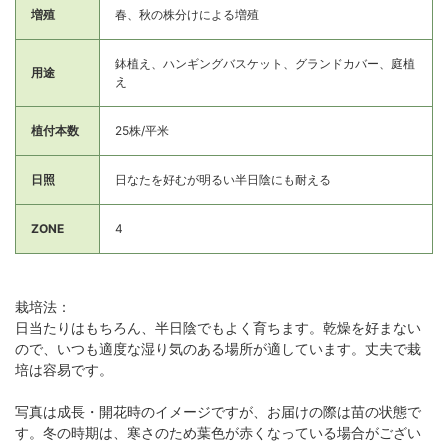
増殖
春、秋の株分けによる増殖
鉢植え、ハンギングバスケット、グランドカバー、庭植
用途
え
植付本数
25株/平米
日照
日なたを好むが明るい半日陰にも耐える
ZONE
4
栽培法：
日当たりはもちろん、半日陰でもよく育ちます。乾燥を好まない
ので、いつも適度な湿り気のある場所が適しています。丈夫で栽
培は容易です。
写真は成長・開花時のイメージですが、お届けの際は苗の状態で
す。冬の時期は、寒さのため葉色が赤くなっている場合がござい