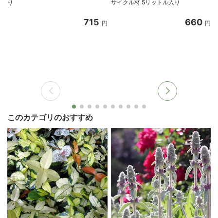
り
サイクル材 5リットル入り
8
715
660
円
円
このカテゴリのおすすめ