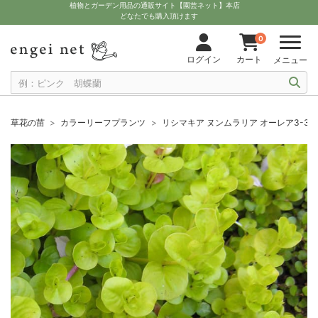
植物とガーデン用品の通販サイト【園芸ネット】本店
どなたでも購入頂けます
0
ログイン
カート
メニュー
草花の苗
カラーリーフプランツ
リシマキア ヌンムラリア オーレア3-3.