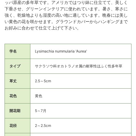
ッパ原産の多年草です。アメリカではつり鉢に仕立てて、美しく
下垂させ、グリーンインテリアに使われています。暑さ、寒さに
強く、乾燥地よりも湿度の高い地に適しています。晩春には美し
い黄色の花を咲かせます。グラウンドカバーからハンギングまで
お好みに合わせて仕立て上げて下さい。
学名
Lysimachia nummularia 'Aurea'
タイプ
サクラソウ科オカトラノオ属の耐寒性ほふく性多年草
草丈
2.5～5cm
花色
黄色
開花期
5～7月
花径
2～2.5cm