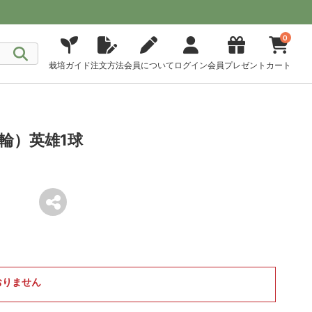
0
栽培ガイド
注文方法
会員について
ログイン
会員プレゼント
カート
輪）英雄1球
おりません