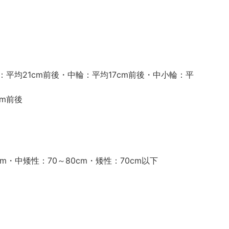
：平均21cm前後・中輪：平均17cm前後・中小輪：平
cm前後
0cm・中矮性：70～80cm・矮性：70cm以下