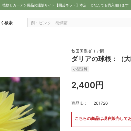
植物とガーデン用品の通販サイト【園芸ネット】本店
どなたでも購入頂けます
しく検索
秋田国際ダリア園
ダリアの球根：（大
小型送料
2,400円
商品ID：
261726
こちらの商品は現在販売して