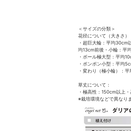
＜サイズの分類＞
花径について（大きさ）
・超巨大輪：平均30cm
均13cm前後・小輪：平
・ボール極大型：平均10
・ポンポン小型：平均5c
・変わり（極小輪）：平
草丈について：
・極高性：150cm以上・高
※栽培環境などで異なり