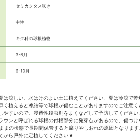
セミカクタス咲き
中性
キク科の球根植物
3-6月
6-10月
夏は涼しい、水はけのよい土に植えてください。夏は冷涼で乾
早く植えると凍結等で球根が傷むことがありますのでご注意く
しやすいので、浸透性殺虫剤をまくなどして予防してください
ラウンと呼ばれる球根の付根部分に発芽点があるので、傷つけ
ままの状態で長期間保管すると腐りやしおれの原因となります
てから戸外に定植してください★