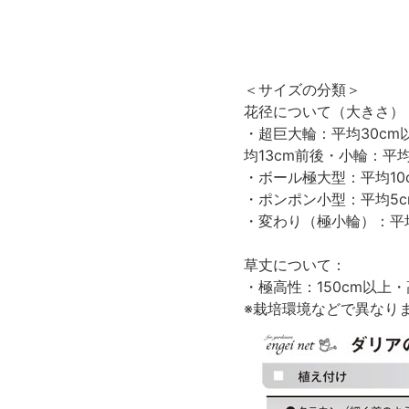
＜サイズの分類＞
花径について（大きさ）
・超巨大輪：平均30cm
均13cm前後・小輪：平
・ボール極大型：平均10
・ポンポン小型：平均5c
・変わり（極小輪）：平
草丈について：
・極高性：150cm以上・高
※栽培環境などで異なり