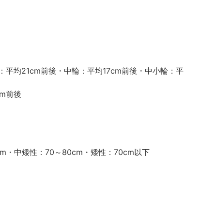
：平均21cm前後・中輪：平均17cm前後・中小輪：平
cm前後
0cm・中矮性：70～80cm・矮性：70cm以下