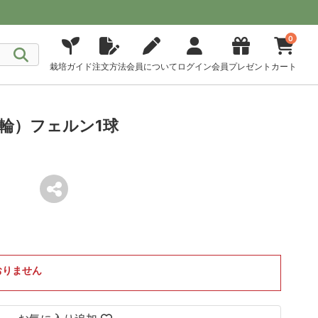
0
栽培ガイド
注文方法
会員について
ログイン
会員プレゼント
カート
輪）フェルン1球
おりません