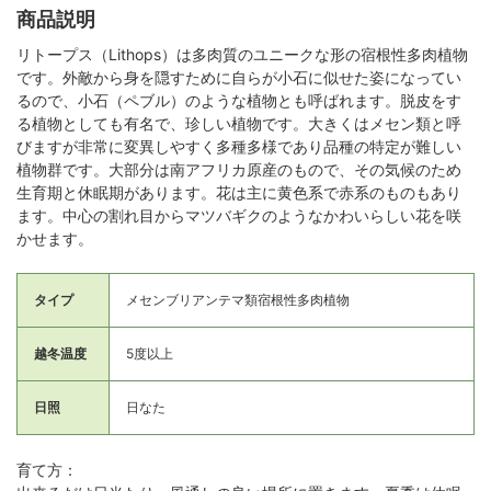
商品説明
リトープス（Lithops）は多肉質のユニークな形の宿根性多肉植物
です。外敵から身を隠すために自らが小石に似せた姿になってい
るので、小石（ペブル）のような植物とも呼ばれます。脱皮をす
る植物としても有名で、珍しい植物です。大きくはメセン類と呼
びますが非常に変異しやすく多種多様であり品種の特定が難しい
植物群です。大部分は南アフリカ原産のもので、その気候のため
生育期と休眠期があります。花は主に黄色系で赤系のものもあり
ます。中心の割れ目からマツバギクのようなかわいらしい花を咲
かせます。
タイプ
メセンブリアンテマ類宿根性多肉植物
越冬温度
5度以上
日照
日なた
育て方：