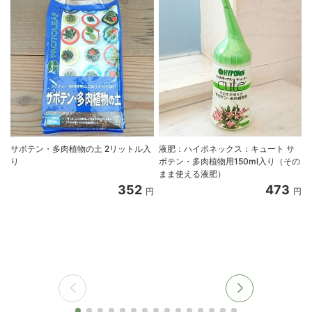
サボテン・多肉植物の土 2リットル入
液肥：ハイポネックス：キュート サ
り
ボテン・多肉植物用150ml入り（その
まま使える液肥）
352
473
円
円