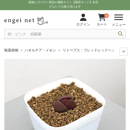
植物とガーデン用品の通販サイト【園芸ネット】本店
どなたでも購入頂けます
0
ログイン
カート
メニュー
観葉植物
ハオルチア・メセン
リトープス：フレッドレッドヘッド 2.5
多肉植物を楽しもう
リトープス属
リトープス：フレッドレッドヘッド 2