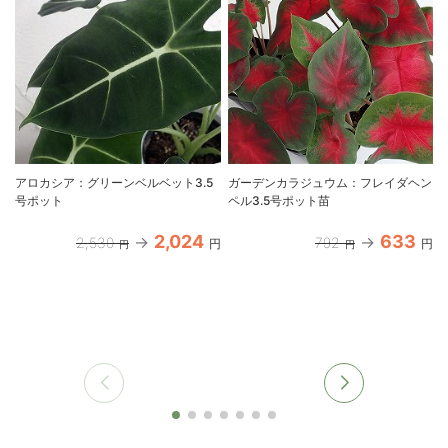
アロカシア：グリーンベルベット3.5
ガーデンカラジュウム：フレイダヘン
号ポット
ペル3.5号ポット苗
2,024
633
2,530
792
円
円
円
円