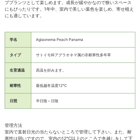
ププランツとして楽しめます。成長が緩やかなので狭いスペース
にもぴったりです。1年中、室内で美しい葉色を楽しめ、寄せ植え
にも適しています。
学名
Aglaonema Peach Panama
タイプ
サトイモ科アグラオネマ属の非耐寒性多年草
生育適温
高温を好みます。
耐寒性
最低越冬温度12℃
日照
半日陰～日陰
管理方法
室内で直射日光の当たらないところで管理して下さい。また、耐
寒性は弱いですので、室内の12℃以上のところで冬越しをして下