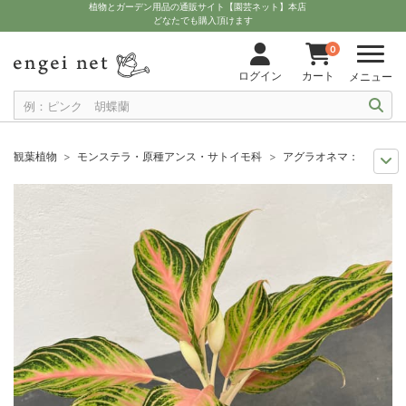
植物とガーデン用品の通販サイト【園芸ネット】本店
どなたでも購入頂けます
0
ログイン
カート
メニュー
観葉植物
モンステラ・原種アンス・サトイモ科
アグラオネマ：ピーチパナ
観葉植物特集
葉の色から
アグラオネマ：ピーチパナマ 2.5号ポット