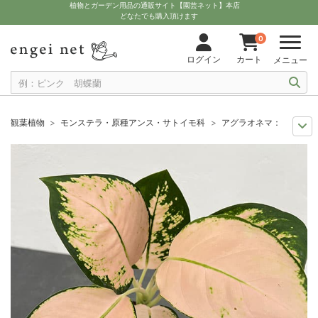
植物とガーデン用品の通販サイト【園芸ネット】本店
どなたでも購入頂けます
0
ログイン
カート
メニュー
観葉植物
モンステラ・原種アンス・サトイモ科
アグラオネマ：コーチン
観葉植物特集
珍しい観葉植物
アグラオネマ：コーチンピンク 3号硬質
観葉植物特集
葉の色から
アグラオネマ：コーチンピンク 3号硬質ポッ