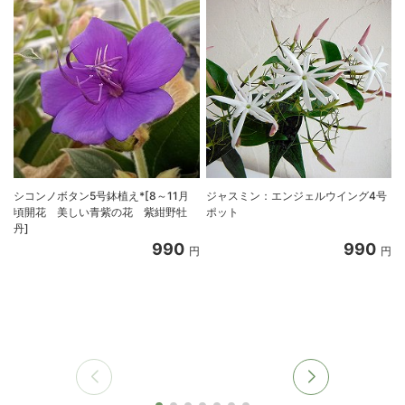
シコンノボタン5号鉢植え*[8～11月
ジャスミン：エンジェルウイング4号
頃開花 美しい青紫の花 紫紺野牡
ポット
丹]
990
990
円
円