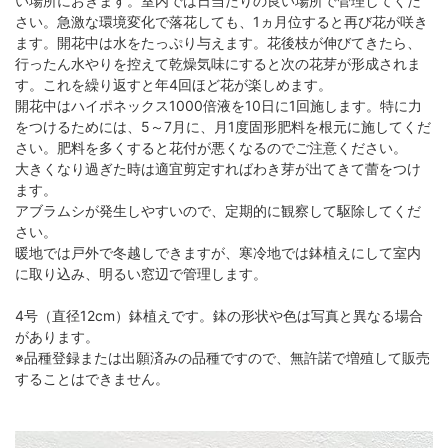
い場所におきます。室内では日当たりの良い場所で管理してくだ
さい。急激な環境変化で落花しても、1ヵ月位すると再び花が咲き
ます。開花中は水をたっぷり与えます。花後枝が伸びてきたら、
行ったん水やりを控えて乾燥気味にすると次の花芽が形成されま
す。これを繰り返すと年4回ほど花が楽しめます。
開花中はハイポネックス1000倍液を10日に1回施します。特に力
をつけるためには、5～7月に、月1度固形肥料を根元に施してくだ
さい。肥料を多くすると花付が悪くなるのでご注意ください。
大きくなり過ぎた時は適宜剪定すればわき芽が出てきて蕾をつけ
ます。
アブラムシが発生しやすいので、定期的に観察して駆除してくだ
さい。
暖地では戸外で冬越しできますが、寒冷地では鉢植えにして室内
に取り込み、明るい窓辺で管理します。
4号（直径12cm）鉢植えです。鉢の形状や色は写真と異なる場合
があります。
※品種登録または出願済みの品種ですので、無許諾で増殖して販売
することはできません。