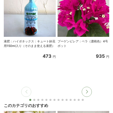
液肥：ハイポネックス：キュート鉢花
ブーゲンビレア：ベラ（濃桃色）4号
用150ml入り（そのまま使える液肥）
ポット
473
935
円
円
このカテゴリのおすすめ