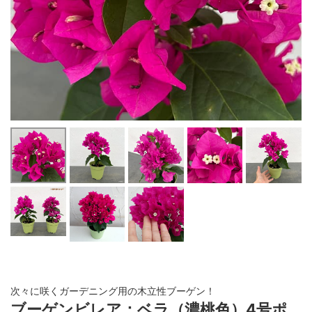
次々に咲くガーデニング用の木立性ブーゲン！
ブーゲンビレア：ベラ（濃桃色）4号ポ