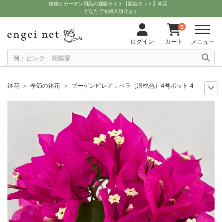
植物とガーデン用品の通販サイト【園芸ネット】本店
どなたでも購入頂けます
0
ログイン
カート
メニュー
鉢花
季節の鉢花
ブーゲンビレア：ベラ（濃桃色）4号ポット 4個セット
夏の園芸
南国の植物とトロピカルフルーツ
ブーゲンビレア：ベラ（濃桃色