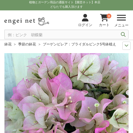
植物とガーデン用品の通販サイト【園芸ネット】本店
どなたでも購入頂けます
0
ログイン
カート
メニュー
鉢花
季節の鉢花
ブーゲンビレア：ブライダルピンク5号鉢植え
夏の園芸
南国の植物とトロピカルフルーツ
ブーゲンビレア：ブライダル