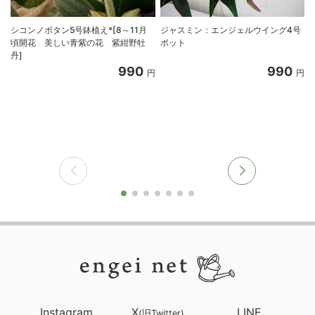
シコンノボタン5号鉢植え*[8～11月
ジャスミン：エンジェルウイング4号
頃開花 美しい青紫の花 紫紺野牡
ポット
丹]
990
990
円
円
Instagram
X
LINE
(旧Twitter)