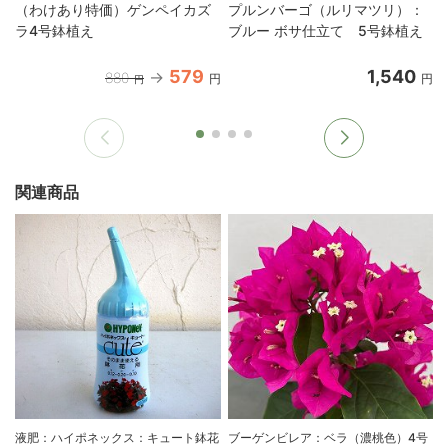
（わけあり特価）ゲンペイカズ
プルンバーゴ（ルリマツリ）：
ラ4号鉢植え
ブルー ボサ仕立て 5号鉢植え
579
1,540
880
円
円
円
関連商品
液肥：ハイポネックス：キュート鉢花
ブーゲンビレア：ベラ（濃桃色）4号