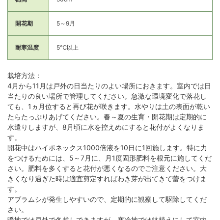
開花期
5～9月
耐寒温度
5℃以上
栽培方法：
4月から11月は戸外の日当たりのよい場所におきます。室内では日
当たりの良い場所で管理してください。急激な環境変化で落花し
ても、1ヵ月位すると再び花が咲きます。水やりは土の表面が乾い
たらたっぷりあげてください。春～夏の生育・開花期は定期的に
水遣りしますが、8月頃に水を控えめにすると花付がよくなりま
す。
開花中はハイポネックス1000倍液を10日に1回施します。特に力
をつけるためには、5～7月に、月1度固形肥料を根元に施してくだ
さい。肥料を多くすると花付が悪くなるのでご注意ください。大
きくなり過ぎた時は適宜剪定すればわき芽が出てきて蕾をつけま
す。
アブラムシが発生しやすいので、定期的に観察して駆除してくだ
さい。
暖地では戸外で冬越しできますが、寒冷地では鉢植えにして室内