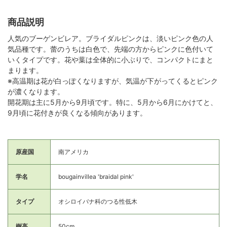
商品説明
人気のブーゲンビレア。ブライダルピンクは、淡いピンク色の人
気品種です。蕾のうちは白色で、先端の方からピンクに色付いて
いくタイプです。花や葉は全体的に小ぶりで、コンパクトにまと
まります。
※高温期は花が白っぽくなりますが、気温が下がってくるとピンク
が濃くなります。
開花期は主に5月から9月頃です。特に、5月から6月にかけてと、
9月頃に花付きが良くなる傾向があります。
原産国
南アメリカ
学名
bougainvillea 'braidal pink'
タイプ
オシロイバナ科のつる性低木
樹高
50cm