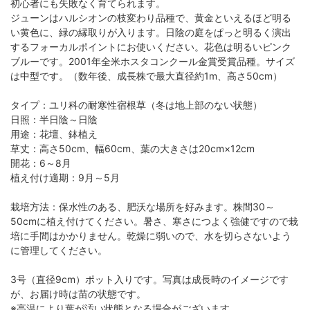
初心者にも失敗なく育てられます。
ジューンはハルシオンの枝変わり品種で、黄金といえるほど明る
い黄色に、緑の縁取りが入ります。日陰の庭をぱっと明るく演出
するフォーカルポイントにお使いください。花色は明るいピンク
ブルーです。2001年全米ホスタコンクール金賞受賞品種。サイズ
は中型です。（数年後、成長株で最大直径約1m、高さ50cm）
タイプ：ユリ科の耐寒性宿根草（冬は地上部のない状態）
日照：半日陰～日陰
用途：花壇、鉢植え
草丈：高さ50cm、幅60cm、葉の大きさは20cm×12cm
開花：6～8月
植え付け適期：9月～5月
栽培方法：保水性のある、肥沃な場所を好みます。株間30～
50cmに植え付けてください。暑さ、寒さにつよく強健ですので栽
培に手間はかかりません。乾燥に弱いので、水を切らさないよう
に管理してください。
3号（直径9cm）ポット入りです。写真は成長時のイメージです
が、お届け時は苗の状態です。
※高温により葉が汚い状態となる場合がございます。