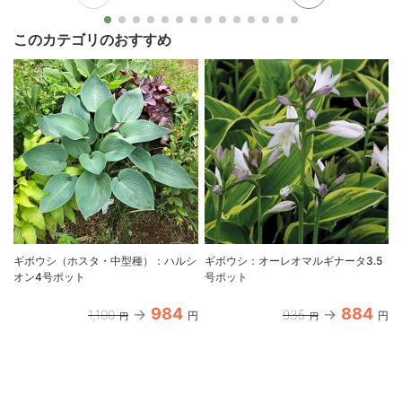
このカテゴリのおすすめ
ギボウシ（ホスタ・中型種）：ハルシ
ギボウシ：オーレオマルギナータ3.5
オン4号ポット
号ポット
984
884
1,100
935
円
円
円
円