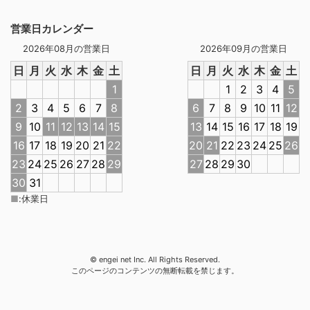
営業日カレンダー
2026年08月の営業日
2026年09月の営業日
日
月
火
水
木
金
土
日
月
火
水
木
金
土
1
1
2
3
4
5
2
3
4
5
6
7
8
6
7
8
9
10
11
12
9
10
11
12
13
14
15
13
14
15
16
17
18
19
16
17
18
19
20
21
22
20
21
22
23
24
25
26
23
24
25
26
27
28
29
27
28
29
30
30
31
■
:
休業日
© engei net Inc. All Rights Reserved.
このページのコンテンツの無断転載を禁じます。