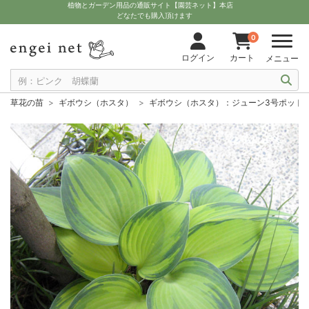
植物とガーデン用品の通販サイト【園芸ネット】本店
どなたでも購入頂けます
0
ログイン
カート
メニュー
草花の苗
ギボウシ（ホスタ）
ギボウシ（ホスタ）：ジューン3号ポット