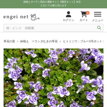
植物とガーデン用品の通販サイト【園芸ネット】本店
どなたでも購入頂けます
0
ログイン
カート
メニュー
草花の苗
鉢植え ベランダむきの草花
ヒトミソウ：ブルー3号ポット 2