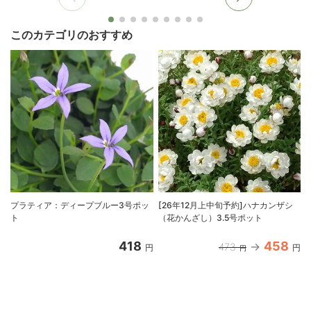
このカテゴリのおすすめ
プラティア：ディープブルー3号ポッ
[26年12月上中旬予約]ハナカンザシ
ト
（花かんざし）3.5号ポット
418
458
473
円
円
円