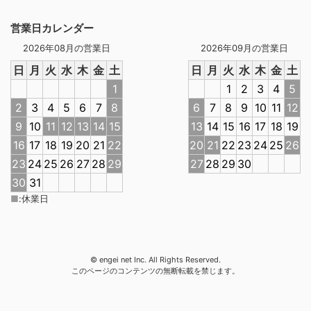
営業日カレンダー
2026年08月の営業日
2026年09月の営業日
日
月
火
水
木
金
土
日
月
火
水
木
金
土
1
1
2
3
4
5
2
3
4
5
6
7
8
6
7
8
9
10
11
12
9
10
11
12
13
14
15
13
14
15
16
17
18
19
16
17
18
19
20
21
22
20
21
22
23
24
25
26
23
24
25
26
27
28
29
27
28
29
30
30
31
■
:
休業日
© engei net Inc. All Rights Reserved.
このページのコンテンツの無断転載を禁じます。