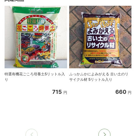
特選有機花ごころ培養土5リットル入
ふっかふかによみがえる 古い土のリ
り
サイクル材 5リットル入り
8
715
660
円
円