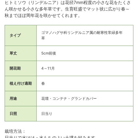
ヒトミソウ（リンデルニア）は花径7mm程度の小さな花をたくさ
ん咲かせる小さな多年草です。生育旺盛でマット状に広がり春～
秋までほぼ周年花を咲かせてくれます。
ゴマノハグサ科リンデルニア属の耐寒性常緑多年
タイプ
草
草丈
5cm前後
開花期
4～11月
植え付け適期
春
用途
花壇・コンテナ・グランドカバー
日照
日当り
栽培方法：
日当りで水はけ・水もちのよい土壌を好みます。