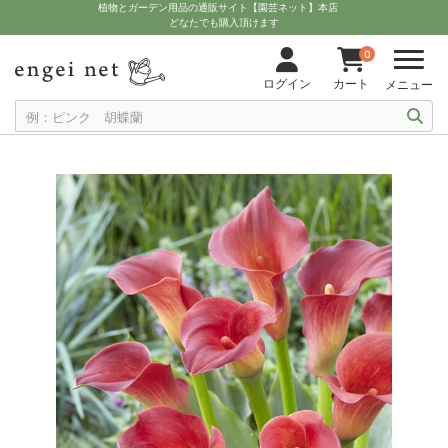
植物とガーデン用品の通販サイト【園芸ネット】本店
どなたでも購入頂けます
0
ログイン
カート
メニュー