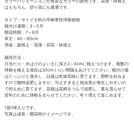
カラーバリエーションが豊富なカラーの新色です。花壇・鉢植え
はもちろん、切り花にも最適です。
タイプ：サトイモ科の半耐寒性球根植物
植付け適期：3～5月
開花時期：7～8月
草丈：40～60cm
用途：庭植え・花壇・切花・鉢植え
栽培方法：
日当たり・水はけのよい土に深さ2～4cmに植えつけます。複数の
球根を植える場合は20cmくらい間隔をあけてください。植付け後
はたっぷりと潅水し、以後は乾燥気味に育てます。肥料を好みま
すので随時追肥しますが、与えすぎると病虫害が発生しやすいの
で控えめに育てます。花後は花柄をつんで追肥し、葉を茂らせて
翌年のために球根を太らせてください。年々増えて楽しめます。
1袋1球入りです。
写真は成長・開花時のイメージです。