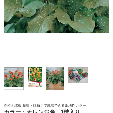
春植え球根 花壇・鉢植えで栽培できる畑地性カラー
カラー：オレンジ色 1球入り