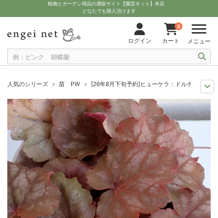
植物とガーデン用品の通販サイト【園芸ネット】本店
どなたでも購入頂けます
0
ログイン
カート
メニュー
人気のシリーズ
苗 PW
[26年8月下旬予約]ヒューケラ：ドルチェ スウ
8月下旬予約
苗 カラーリーフ・葉物
[26年8月下旬予約]ヒューケラ：