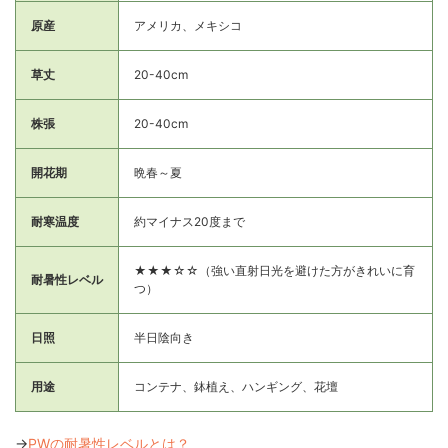
原産
アメリカ、メキシコ
草丈
20-40cm
株張
20-40cm
開花期
晩春～夏
耐寒温度
約マイナス20度まで
★★★☆☆（強い直射日光を避けた方がきれいに育
耐暑性レベル
つ）
日照
半日陰向き
用途
コンテナ、鉢植え、ハンギング、花壇
→
PWの耐暑性レベルとは？