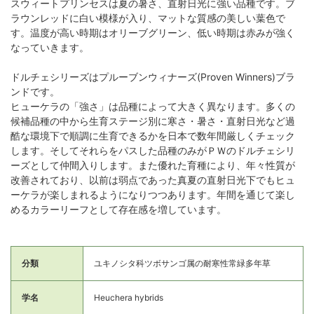
スウィートプリンセスは夏の暑さ、直射日光に強い品種です。ブ
ラウンレッドに白い模様が入り、マットな質感の美しい葉色で
す。温度が高い時期はオリーブグリーン、低い時期は赤みが強く
なっていきます。
ドルチェシリーズはプルーブンウィナーズ(Proven Winners)ブラ
ンドです。
ヒューケラの「強さ」は品種によって大きく異なります。多くの
候補品種の中から生育ステージ別に寒さ・暑さ・直射日光など過
酷な環境下で順調に生育できるかを日本で数年間厳しくチェック
します。そしてそれらをパスした品種のみがＰＷのドルチェシリ
ーズとして仲間入りします。また優れた育種により、年々性質が
改善されており、以前は弱点であった真夏の直射日光下でもヒュ
ーケラが楽しまれるようになりつつあります。年間を通じて楽し
めるカラーリーフとして存在感を増しています。
分類
ユキノシタ科ツボサンゴ属の耐寒性常緑多年草
学名
Heuchera hybrids