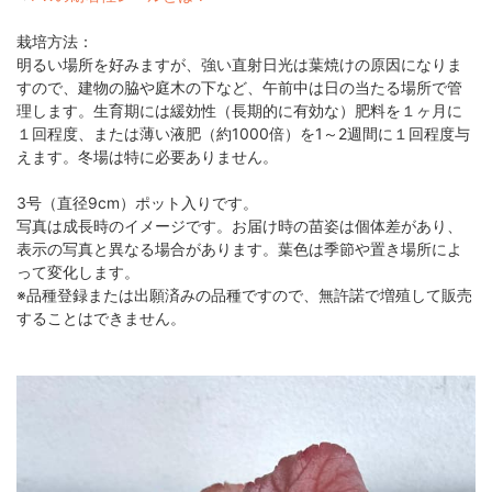
栽培方法：
明るい場所を好みますが、強い直射日光は葉焼けの原因になりま
すので、建物の脇や庭木の下など、午前中は日の当たる場所で管
理します。生育期には緩効性（長期的に有効な）肥料を１ヶ月に
１回程度、または薄い液肥（約1000倍）を1～2週間に１回程度与
えます。冬場は特に必要ありません。
3号（直径9cm）ポット入りです。
写真は成長時のイメージです。お届け時の苗姿は個体差があり、
表示の写真と異なる場合があります。葉色は季節や置き場所によ
って変化します。
※品種登録または出願済みの品種ですので、無許諾で増殖して販売
することはできません。