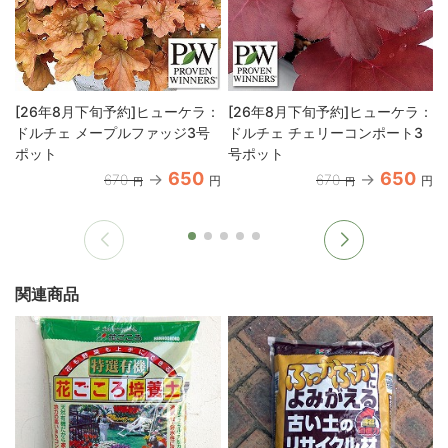
[26年8月下旬予約]ヒューケラ：
[26年8月下旬予約]ヒューケラ：
ドルチェ メープルファッジ3号
ドルチェ チェリーコンポート3
ポット
号ポット
650
650
670
670
円
円
円
円
関連商品