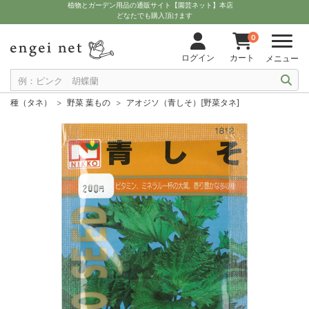
植物とガーデン用品の通販サイト【園芸ネット】本店
どなたでも購入頂けます
0
ログイン
カート
メニュー
種（タネ）
野菜 葉もの
アオジソ（青しそ）[野菜タネ]