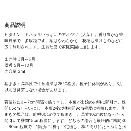
商品説明
ビタミン、ミネラルいっぱいのアオジソ（大葉）。香り豊かな香
味野菜で、多収種です。葉はやわらかく、花穂も漬けものなどに
広く利用されます。生育旺盛で家庭菜園に適します。
まき時 3月～6月
収穫 5月～10月
内容量 3ml
種まき：高温性で生育適温は25℃程度。種子に休眠があり、3月
以前は発芽しない場合があります。
育苗箱に6～7cm間隔で筋まきし、本葉が出始めの頃に間引き、株
間1.5cmくらいにし、本葉2枚の頃株間9cm程度に移植します。直
まきの場合は、畦幅60cm位で条まきし、草丈10cm位になったら
間引いて株間15cm程度にします。どちらの場合も最終的に株間30
～60cm程度で、1箇所に2株ずつ定植し、株の周りにたっぷりと潅