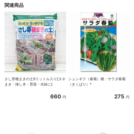
関連商品
さし芽種まきの土5リットル入り[タネ
シュンギク（春菊）種：サラダ春菊
まき・挿し木・育苗・水鉢に]
（きくばり）*
660
275
円
円