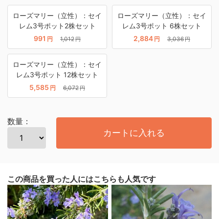
ローズマリー（立性）：セイ
ローズマリー（立性）：セイ
レム3号ポット2株セット
レム3号ポット 6株セット
991
2,884
円
1,012
円
3,036
円
円
ローズマリー（立性）：セイ
レム3号ポット 12株セット
5,585
円
6,072
円
数量：
カートに入れる
この商品を買った人にはこちらも人気です