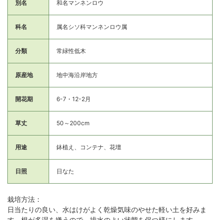
別名
和名マンネンロウ
科名
属名シソ科マンネンロウ属
分類
常緑性低木
原産地
地中海沿岸地方
開花期
6-7・12-2月
草丈
50～200cm
用途
鉢植え、コンテナ、花壇
日照
日なた
栽培方法：
日当たりの良い、水はけがよく乾燥気味のやせた軽い土を好みま
す。根が多湿を嫌うので、排水のよい状態を保つ様にします。