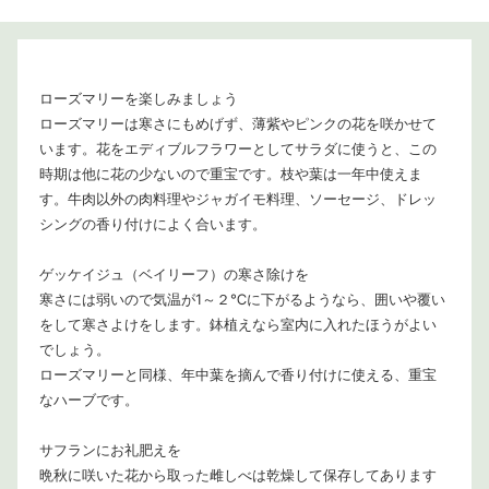
ローズマリーを楽しみましょう
ローズマリーは寒さにもめげず、薄紫やピンクの花を咲かせて
います。花をエディブルフラワーとしてサラダに使うと、この
時期は他に花の少ないので重宝です。枝や葉は一年中使えま
す。牛肉以外の肉料理やジャガイモ料理、ソーセージ、ドレッ
シングの香り付けによく合います。
ゲッケイジュ（ベイリーフ）の寒さ除けを
寒さには弱いので気温が1～２℃に下がるようなら、囲いや覆い
をして寒さよけをします。鉢植えなら室内に入れたほうがよい
でしょう。
ローズマリーと同様、年中葉を摘んで香り付けに使える、重宝
なハーブです。
サフランにお礼肥えを
晩秋に咲いた花から取った雌しべは乾燥して保存してあります