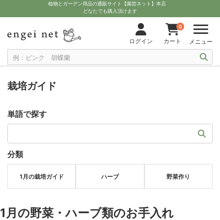
植物とガーデン用品の通販サイト【園芸ネット】本店
どなたでも購入頂けます
0
ログイン
カート
メニュー
栽培ガイド
単語で探す
分類
1月の栽培ガイド
ハーブ
野菜作り
1月の野菜・ハーブ類のお手入れ