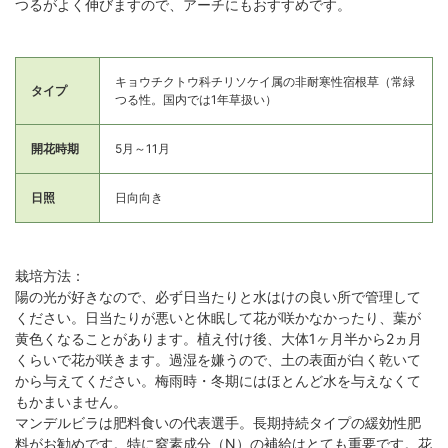
つるがよく伸びますので、アーチにもおすすめです。
キョウチクトウ科チリソケイ属の非耐寒性宿根草（常緑
タイプ
つる性。国内では1年草扱い）
開花時期
5月～11月
日照
日向向き
栽培方法：
陽の光が好きなので、必ず日当たりと水はけの良い所で管理して
ください。日当たりが悪いと休眠して花が咲かなかったり、葉が
黄色くなることがあります。植え付け後、大体1ヶ月半から2ヵ月
くらいで花が咲きます。過湿を嫌うので、土の表面が白く乾いて
から与えてください。梅雨時・冬期にはほとんど水を与えなくて
もかまいません。
マンデルビラは肥料食いの代表選手。長期持続タイプの緩効性肥
料がお勧めです。特に窒素成分（N）の補給はとても重要です。花