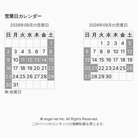
営業日カレンダー
2026年08月の営業日
2026年09月の営業日
日
月
火
水
木
金
土
日
月
火
水
木
金
土
1
1
2
3
4
5
2
3
4
5
6
7
8
6
7
8
9
10
11
12
9
10
11
12
13
14
15
13
14
15
16
17
18
19
16
17
18
19
20
21
22
20
21
22
23
24
25
26
23
24
25
26
27
28
29
27
28
29
30
30
31
■
:
休業日
© engei net Inc. All Rights Reserved.
このページのコンテンツの無断転載を禁じます。