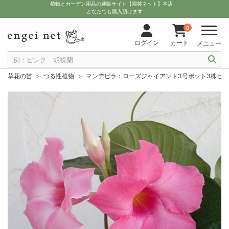
植物とガーデン用品の通販サイト【園芸ネット】本店
どなたでも購入頂けます
0
ログイン
カート
メニュー
草花の苗
つる性植物
マンデビラ：ローズジャイアント3号ポット3株セ