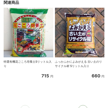
関連商品
特選有機花ごころ培養土5リットル入
ふっかふかによみがえる 古い土のリ
り
サイクル材 5リットル入り
8
715
660
円
円