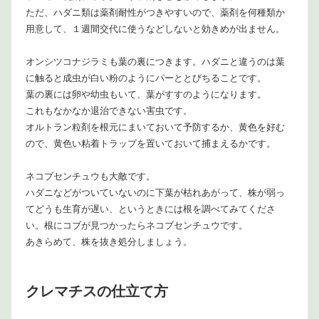
ただ、ハダニ類は薬剤耐性がつきやすいので、薬剤を何種類か
用意して、１週間交代に使うなどしないと効きめが出ません。
オンシツコナジラミも葉の裏につきます。ハダニと違うのは葉
に触ると成虫が白い粉のようにパーととびちることです。
葉の裏には卵や幼虫もいて、葉がすすのようになります。
これもなかなか退治できない害虫です。
オルトラン粒剤を根元にまいておいて予防するか、黄色を好む
ので、黄色い粘着トラップを置いておいて捕まえるかです。
ネコブセンチュウも大敵です。
ハダニなどがついていないのに下葉が枯れあがって、株が弱っ
てどうも生育が遅い、というときには根を調べてみてくださ
い。根にコブが見つかったらネコブセンチュウです。
あきらめて、株を抜き処分しましょう。
クレマチスの仕立て方