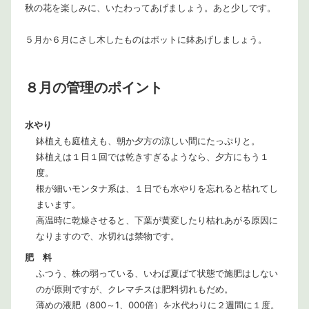
秋の花を楽しみに、いたわってあげましょう。あと少しです。
５月か６月にさし木したものはポットに鉢あげしましょう。
８月の管理のポイント
水やり
鉢植えも庭植えも、朝か夕方の涼しい間にたっぷりと。
鉢植えは１日１回では乾きすぎるようなら、夕方にもう１
度。
根が細いモンタナ系は、１日でも水やりを忘れると枯れてし
まいます。
高温時に乾燥させると、下葉が黄変したり枯れあがる原因に
なりますので、水切れは禁物です。
肥 料
ふつう、株の弱っている、いわば夏ばて状態で施肥はしない
のが原則ですが、クレマチスは肥料切れもだめ。
薄めの液肥（800～1、000倍）を水代わりに２週間に１度。