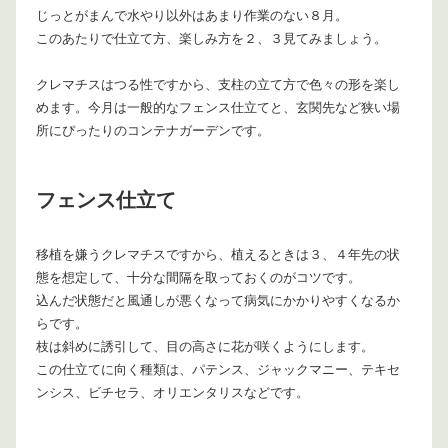
じっとがまんで水やり以外はあまり作業のない８月。
このあたりで仕立て方、楽しみ方を２、３見てみましょう。
クレマチスはつる性ですから、支柱の立て方で色々の形を楽し
めます。今月は一般的なフェンス仕立てと、玄関先など狭い場
所にぴったりのコンテナガーデンです。
フェンス仕立て
移植を嫌うクレマチスですから、植えるときは３、４年先の状
態を想定して、十分な間隔を取っておくのがコツです。
込んだ状態だと風通しが悪くなって病気にかかりやすくなるか
らです。
枝は斜めに誘引して、目の高さに花が咲くようにします。
この仕立てに向く種類は、パテンス、ジャックマニー、テキセ
ンシス、ビチセラ、オリエンタリスなどです。