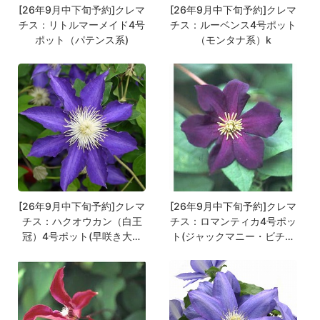
[26年9月中下旬予約]クレマ
[26年9月中下旬予約]クレマ
チス：リトルマーメイド4号
チス：ルーベンス4号ポット
ポット（パテンス系)
（モンタナ系）k
[26年9月中下旬予約]クレマ
[26年9月中下旬予約]クレマ
チス：ハクオウカン（白王
チス：ロマンティカ4号ポッ
冠）4号ポット(早咲き大輪
ト(ジャックマニー・ビチセ
系 旧：ラヌギノーサ系)
ラ系）k