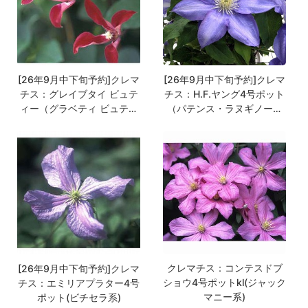
[26年9月中下旬予約]クレマ
[26年9月中下旬予約]クレマ
チス：グレイブタイ ビュテ
チス：H.F.ヤング4号ポット
ィー（グラベティ ビュティ
（パテンス・ラヌギノーサ
ー）4号ポット（テキセンシ
系）k
ス系）
クレマチス：コンテスドブ
[26年9月中下旬予約]クレマ
ショウ4号ポットkl(ジャック
チス：エミリアプラター4号
マニー系)
ポット(ビチセラ系)