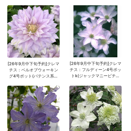
[26年9月中下旬予約]クレマ
[26年9月中下旬予約]クレマ
チス：フルディーン4号ポッ
チス：ベルオブウォーキン
トk(ジャックマニービチセ
グ4号ポット(パテンス系・
ラ系)
八重咲)