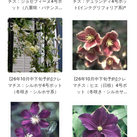
チス：ジョセフィーヌ4号ポ
チス：デュランディ4号ポッ
ット（八重咲・パテンス
ト(インテグリフォリア系)*
系）k
[26年10月中下旬予約]クレ
[26年10月中下旬予約]クレ
マチス：シルホサ4号ポット
マチス：ヒエ（日枝）4号ポ
（冬咲き・シルホサ系）
ット（冬咲き・シルホサ
系）