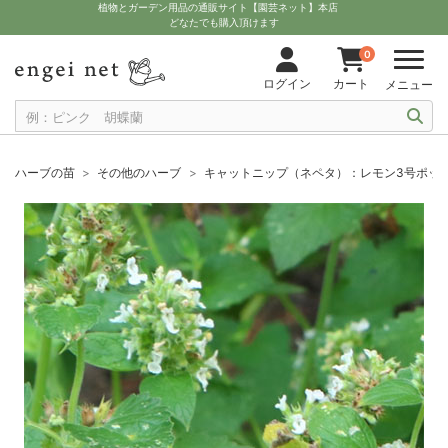
植物とガーデン用品の通販サイト【園芸ネット】本店
どなたでも購入頂けます
0
ログイン
カート
メニュー
ハーブの苗
その他のハーブ
キャットニップ（ネペタ）：レモン3号ポッ