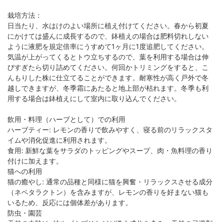
栽培方法：
日当たり、水はけのよい場所に植え付けてください。春から初夏
にかけては盛んに成長するので、鉢植えの場合は肥料切れしない
ように液肥を規定倍率にうすめて1ヶ月に1度追肥してください。
気温が上がってくるとトウ立ちするので、葉を利用する場合は伸
びすぎたら切り詰めてください。何回かトリミングをすると、こ
んもりした株に仕立てることができます。耐寒性が高く戸外で冬
越しできますが、冬季霜にあたると地上部が枯れます。冬季も利
用する場合は鉢植えにして室内に取り込んでください。
飲用・料理（ハーブとして）での利用
ハーブティー: レモンの香りで飲みやすく、寝る前のリラックスタ
イムや消化促進に利用されます。
食用: 新鮮な葉をサラダのトッピングやスープ、肉・魚料理の香り
付けに加えます。
猫への利用
猫の癒やし: 通常の品種と同様に猫を興奮・リラックスさせる成分
（ネペタラクトン）を含みますが、レモンの香りを好まない猫も
いるため、反応には個体差があります。
防虫・園芸