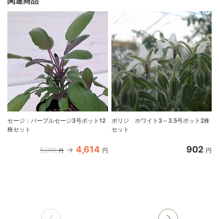
関連商品
セージ：パープルセージ3号ポット12
ボリジ ホワイト3～3.5号ポット2株
株セット
セット
4,614
902
5,016
円
円
円