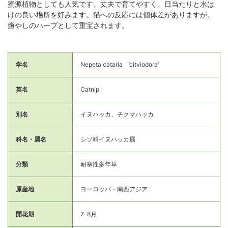
蜜源植物としても人気です。丈夫で育てやすく、日当たりと水は
けの良い場所を好みます。猫への反応には個体差がありますが、
癒やしのハーブとして重宝されます。
学名
Nepeta cataria ’citviodora’
英名
Catnip
別名
イヌハッカ、チクマハッカ
科名・属名
シソ科イヌハッカ属
分類
耐寒性多年草
原産地
ヨーロッパ・南西アジア
開花期
7-8月