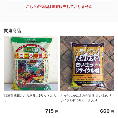
こちらの商品は現在販売しておりません
関連商品
特選有機花ごころ培養土5リットル入
ふっかふかによみがえる 古い土のリ
り
サイクル材 5リットル入り
8
715
660
円
円