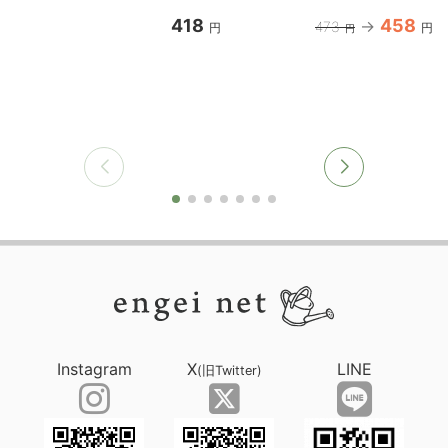
418
458
473
円
円
円
Instagram
X
LINE
(旧Twitter)