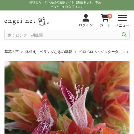
植物とガーデン用品の通販サイト【園芸ネット】本店
どなたでも購入頂けます
0
ログイン
カート
メニュー
草花の苗
鉢植え ベランダむきの草花
ベロペロネ・グッタータ（コエビソ