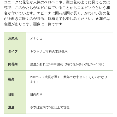
ユニークな花姿が人気のベロペロネ。実は花のように見えるのは
苞で、このかたちがエビに似ていることからコエビソウという和
名が付いています。エビーナは開花期間が長く、かわいい形の花
が上向きに咲くのが特徴。鉢植えでお楽しみください。★花色は
色幅があります。画像は一例です★
原産地
メキシコ
タイプ
キツネノゴマ科の常緑低木
開花期
温度があれば1年中開花（特に花が多いのは5～10月）
20cm～（成長が遅く、数年で数十センチくらいになり
樹高
ます）
日照
日向向き
温度
冬季は室内で5度以上で管理