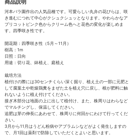
商品説明
河本バラ園作出の人気品種です。可愛らしい丸弁の花びらは、咲
き進むにつれて中心がクシュクシュッとなります。やわらかなア
プリコットピンク色からクリーム色へと花色の変化が楽しめま
す。四季咲き性です。
開花期：四季咲き性（5月～11月）
樹高：1m
日照：日向
用途：切り花、鉢植え、庭植え
栽培方法
植付けの際には30センチくらい深く掘り、植え土の一部に元肥と
して腐葉土や乾燥鶏糞をまぜた土を植え穴に戻し、根が肥料に触
れないように植え付けてください。
接ぎ木部分は地面の上に出して植付け、また、株周りはわらなど
でマルチングし、保温してください。
追肥は芽の伸長にあわせて、株周りに何回かにわけて行ってくだ
さい。
3月から11月はうどん粉病やアブラムシなどがよく発生しますの
で、月1回は薬剤で防除していただくとよいと思います。