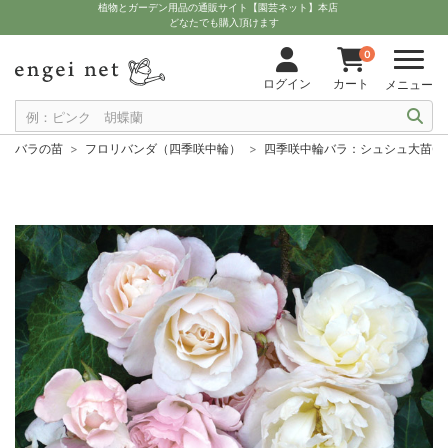
植物とガーデン用品の通販サイト【園芸ネット】本店
どなたでも購入頂けます
0
ログイン
カート
メニュー
バラの苗
フロリバンダ（四季咲中輪）
四季咲中輪バラ：シュシュ大苗6