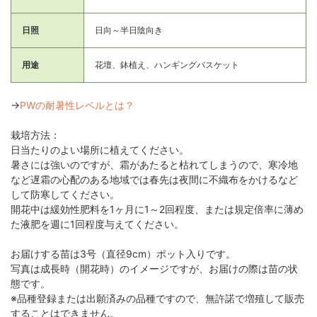
日照
日向～半日陰向き
用途
花壇、鉢植え、ハンギングバスケット
→
PWの耐暑性レベルとは？
栽培方法：
日当たりのよい場所に植えてください。
暑さには強いのですが、霜があたると枯れてしまうので、寒冷地
など遅霜の心配のある地域では春先は夜間に不織布をかけるなど
して防寒してください。
開花中は緩効性肥料を1ヶ月に1～2回程度、または規定倍率に薄め
た液肥を週に1回程度与えてください。
お届けする苗は3号（直径9cm）ポット入りです。
写真は成長時（開花時）のイメージですが、お届けの際は苗の状
態です。
※品種登録または出願済みの品種ですので、無許諾で増殖して販売
することはできません。