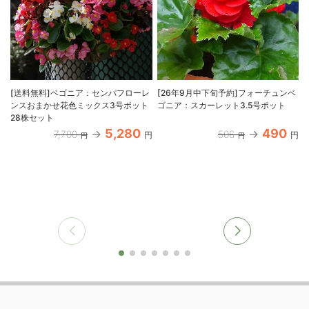
[送料無料]ベゴニア：センパフローレ
[26年9月中下旬予約]フォーチュンベ
ンスおまかせ花色ミックス3号ポット
ゴニア：スカーレット3.5号ポット
28株セット
5,280
490
7,700
506
円
円
円
円