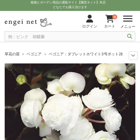
植物とガーデン用品の通販サイト【園芸ネット】本店
どなたでも購入頂けます
0
ログイン
カート
メニュー
草花の苗
ベゴニア
ベゴニア：ダブレットホワイト3号ポット2株セット
人気のシリーズ
苗 PW
ベゴニア：ダブレットホワイト3号ポット2株セ
おすすめ植物
ベゴニア
ベゴニア：ダブレットホワイト3号ポット2株セッ