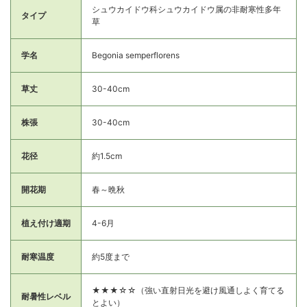
シュウカイドウ科シュウカイドウ属の非耐寒性多年
タイプ
草
学名
Begonia semperflorens
草丈
30-40cm
株張
30-40cm
花径
約1.5cm
開花期
春～晩秋
植え付け適期
4-6月
耐寒温度
約5度まで
★★★☆☆（強い直射日光を避け風通しよく育てる
耐暑性レベル
とよい）