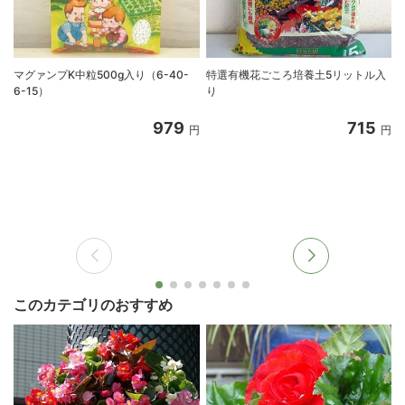
マグァンプK中粒500g入り（6-40-
特選有機花ごころ培養土5リットル入
6-15）
り
8
979
715
円
円
このカテゴリのおすすめ