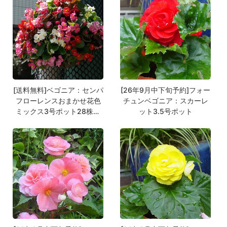
[送料無料]ベゴニア：センパ
[26年9月中下旬予約]フォー
フローレンスおまかせ花色
チュンベゴニア：スカーレ
ミックス3号ポット28株セ
ット3.5号ポット
ット