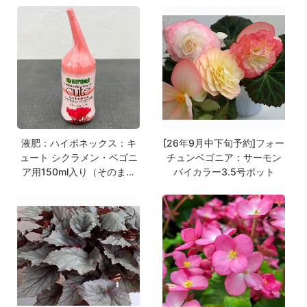
液肥：ハイポネックス：キ
[26年9月中下旬予約]フォー
ュート シクラメン・ベゴニ
チュンベゴニア：サーモン
ア用150ml入り（そのまま
バイカラー3.5号ポット
使える液肥）（0.12-0.10-
0.18）