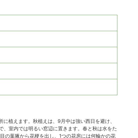
所に植えます。秋植えは、9月中は強い西日を避け、
ので、室内では明るい窓辺に置きます。春と秋は水をた
枚目の葉腋から花梗を出し、1つの花房には何輪かの花