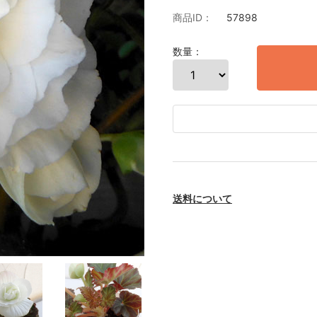
商品ID：
57898
数量：
送料について