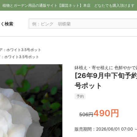
植物とガーデン用品の通販サイト【園芸ネット】本店
どなたでも購入頂けます
しく検索
ア：ホワイト3.5号ポット
ア：ホワイト3.5号ポット
鉢植え・寄せ植えに 色鮮やかで
[26年9月中下旬予
号ポット
予約
490円
506円
販売期間：2026/06/01 07:00 ～ 