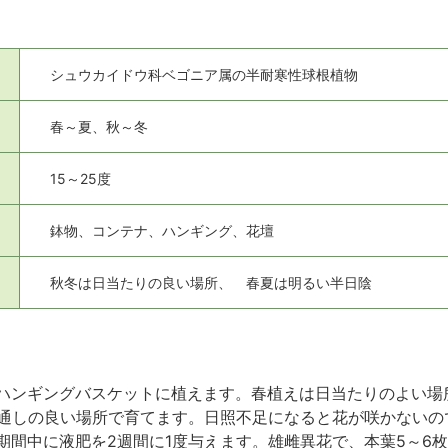
シュウカイドウ科ベゴニア属の半耐寒性球根植物
春～夏、秋～冬
15～25度
鉢物、コンテナ、ハンギング、花壇
秋冬は日当たりの良い場所、 春夏は明るい半日陰
ハンギングバスケットに植えます。春植えは日当たりのよい場
風通しの良い場所で育てます。日照不足になると花が咲かない
期間中に液肥を2週間に1度与えます。雄雌異花で、本葉5～6