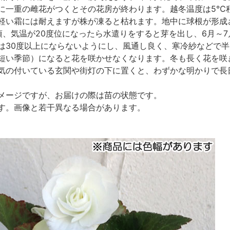
に一重の雌花がつくとその花房が終わります。越冬温度は5℃
軽い霜には耐えますが株が凍ると枯れます。地中に球根が形成
頃、気温が20度位になったら水遣りをすると芽を出し、6月～
は30度以上にならないようにし、風通し良く、寒冷紗などで
短い季節）になると花を咲かせなくなります。冬も長く花を咲き
気の付いている玄関や街灯の下に置くと、わずかな明かりで長
メージですが、お届けの際は苗の状態です。
す。画像と若干異なる場合があります。