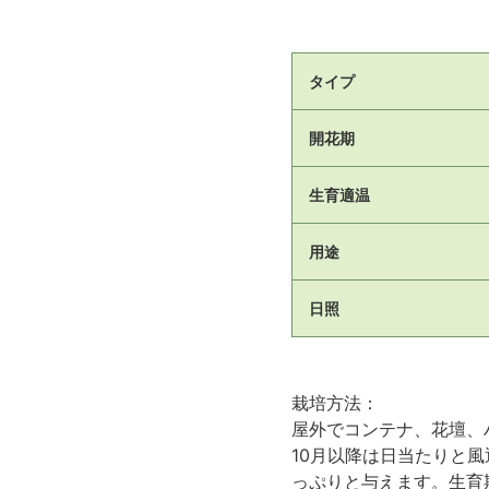
タイプ
開花期
生育適温
用途
日照
栽培方法：
屋外でコンテナ、花壇、
10月以降は日当たりと
っぷりと与えます。生育