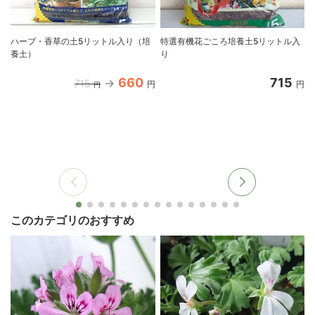
ハーブ・香草の土5リットル入り（培
特選有機花ごころ培養土5リットル入
養土）
り
660
715
715
円
円
円
このカテゴリのおすすめ