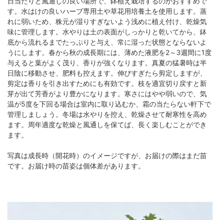
日当たりと風通しの良い場所で、鉢植え栽培するのがおすすめで
す。水はけの良いハーブ専用土や草花用培養土を使用します。蒸
れに弱いため、株元が湿りすぎないよう浅めに植え付け、乾燥気
味に管理します。水やりは土の表面がしっかりと乾いてから、鉢
底から流れるまでたっぷりと与え、常に湿った状態とならないよ
うにします。春から秋の成長期には、薄めた液肥を2～3週間に1度
与えると葉がよく茂り、香りが強くなります。真夏の猛暑時は半
日陰に移動させ、肥料も控えます。伸びすぎたら剪定しますが、
剪定は香りを引き出すためにも有効です。枝を適宜切り戻すと新
芽が出て芳香がより豊かになります。寒さにはやや弱いので、気
温が5度を下回る場合は室内に取り込むか、霜の当たらない軒下で
管理しましょう。冬場は水やりを控え、乾燥させて耐寒性を高め
ます。周年適度な乾燥と風通しを保てば、長く楽しむことができ
ます。
写真は成長時（開花時）のイメージですが、お届けの際はまだ苗
です。お届け時の苗姿は個体差があります。