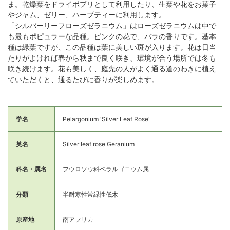
ま。乾燥葉をドライポプリとして利用したり、生葉や花をお菓子
やジャム、ゼリー、ハーブティーに利用します。
「シルバーリーフローズゼラニウム」はローズゼラニウムは中で
も最もポピュラーな品種。ピンクの花で、バラの香りです。基本
種は緑葉ですが、この品種は葉に美しい斑が入ります。花は日当
たりがよければ春から秋まで良く咲き、環境が合う場所では冬も
咲き続けます。花も美しく、庭先の人がよく通る道のわきに植え
ていただくと、通るたびに香りが楽しめます。
学名
Pelargonium 'Silver Leaf Rose'
英名
Silver leaf rose Geranium
科名・属名
フウロソウ科ペラルゴニウム属
分類
半耐寒性常緑性低木
原産地
南アフリカ