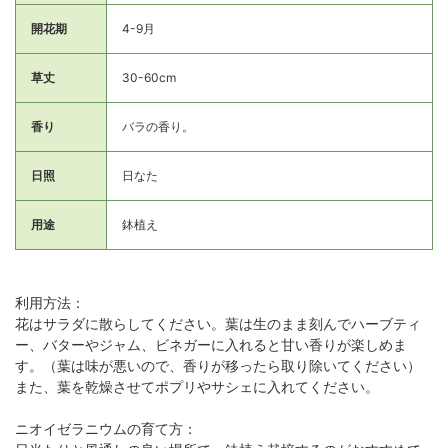
開花期
4-9月
草丈
30-60cm
香り
バラの香り。
日照
日なた
用途
鉢植え
利用方法：
花はサラダに散らしてください。葉は生のまま刻んでハーブティ
ー、バターやジャム、ビネガーに入れると甘い香りが楽しめま
す。（葉は味が悪いので、香りが移ったら取り除いてください）
また、葉を乾燥させてポプリやサシェに入れてください。
ニオイゼラニウムの育て方：