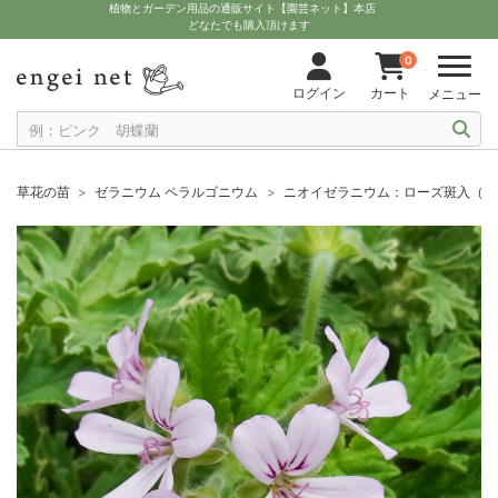
植物とガーデン用品の通販サイト【園芸ネット】本店
どなたでも購入頂けます
0
ログイン
カート
メニュー
草花の苗
ゼラニウム ペラルゴニウム
ニオイゼラニウム：ローズ斑入（シ