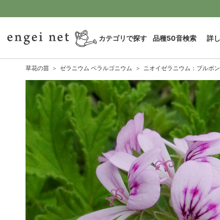
カテゴリで探す
品種50音検索
詳
草花の苗
ゼラニウム ペラルゴニウム
ニオイゼラニウム：ブルボン