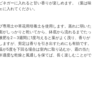
ビネガーに入れると甘い香りが楽しめます。（葉は味
ェに入れてください。
ブ専用土や草花用培養土を使用します。蒸れに弱いた
面がしっかりと乾いてから、鉢底から流れるまでたっ
肥を2～3週間に1度与えると葉がよく茂り、香りが
しますが、剪定は香りを引き出すためにも有効です。
温が5度を下回る場合は室内に取り込むか、霜の当た
年適度な乾燥と風通しを保てば、長く楽しむことがで