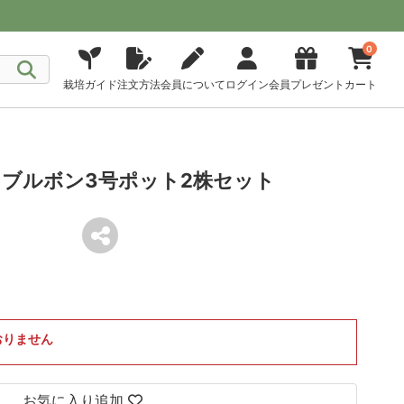
0
栽培ガイド
注文方法
会員について
ログイン
会員プレゼント
カート
ブルボン3号ポット2株セット
おりません
お気に入り追加