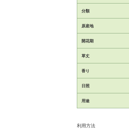
分類
原産地
開花期
草丈
香り
日照
用途
利用方法