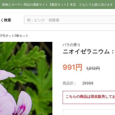
植物とガーデン用品の通販サイト【園芸ネット】本店
どなたでも購入頂けます
しく検索
3号ポット2株セット
バラの香り
ニオイゼラニウム：
991円
1,012円
商品ID：
28988
こちらの商品は現在販売して